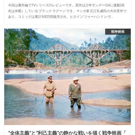
今回は番外編でTVシリーズのレビューです。原作は少年サンデーGXに連載(現
在は休載）している‘ブラック ラグーン‘です。マンガ家 広江礼威氏の大出世作で
あり、コミックは累計500万部販売され、ヒロイン‘ツゥーハンド レヴ…
戦争映画
”全体主義”と”利己主義”の静かな戦いを描く戦争映画「