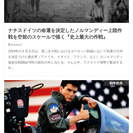
ナチスドイツの命運を決定したノルマンディー上陸作
戦を空前のスケールで描く『史上最大の作戦』
2016.02.01
2014年の６月６日は、第二次大戦におけるヨーロッパ戦線において戦果の方向
を決定づけた連合軍（アメリカ、イギリス、フランス、など） のノルマンディ
侵攻作戦開始70年の節目の年に当たる。そんな中、ウクライナ情勢で緊迫する
中…
戦争映画