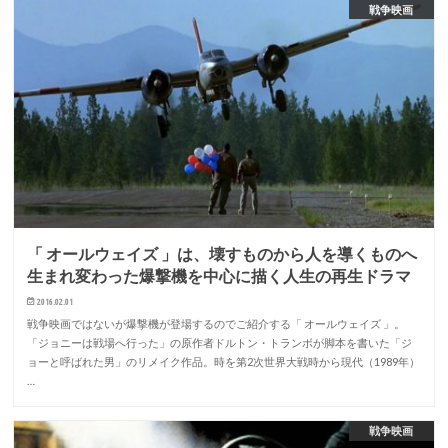
戦争映画
「 オールウェイズ 」は、壊すものから人を導くものへ
生まれ変わった爆撃機を中心に描く人生の再生ドラマ
2016.02.01
戦争映画ではないが爆撃機が登場するのでご紹介する「 オールウェイズ 」。
「ジョニーは戦場へ行った」の原作者ドルトン・トランボが脚本を書いた「ジ
ョーと呼ばれた男」のリメイク作品。時を第2次世界大戦時から現代（1989年）
…
戦争映画