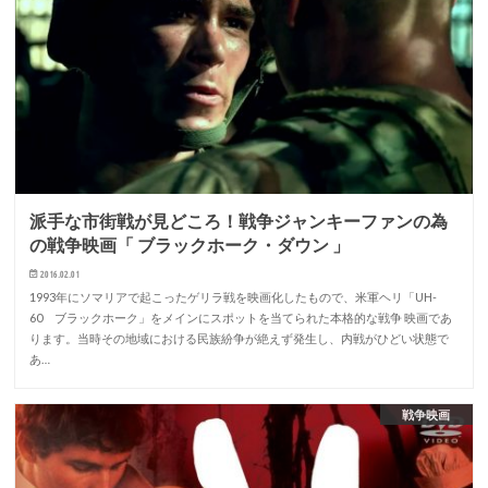
派手な市街戦が見どころ！戦争ジャンキーファンの為
の戦争映画「 ブラックホーク・ダウン 」
2016.02.01
1993年にソマリアで起こったゲリラ戦を映画化したもので、米軍ヘリ「UH-
60 ブラックホーク」をメインにスポットを当てられた本格的な戦争 映画であ
ります。当時その地域における民族紛争が絶えず発生し、内戦がひどい状態で
あ…
戦争映画