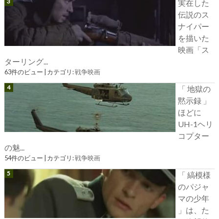
実在した
伝説のス
ナイパー
を描いた
映画「ス
ターリング...
63件のビュー
|
カテゴリ:
戦争映画
「 地獄の
黙示録 」
ほどに
UH-1ヘリ
コプター
の魅...
54件のビュー
|
カテゴリ:
戦争映画
「 縞模様
のパジャ
マの少年
」は、た