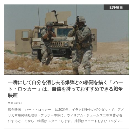
戦争映画
一瞬にして自分を消し去る爆弾との格闘を描く「 ハー
ト・ロッカー 」は、自信を持っておすすめできる戦争
映画
2016.02.01
戦争映画「 ハート・ロッカー 」は2004年、イラク戦争中のダクダットで、アメ
リカ軍爆発物処理班・ブラボー中隊に、ウィリアム・ジェームズ二等軍曹が着
任するところから、物語は スタートします。 撮影はクエートおよびヨルダン…