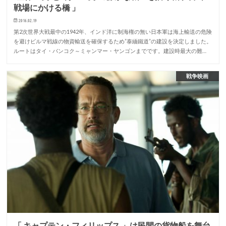
戦場にかける橋 」
2016.02.19
第2次世界大戦最中の1942年、インド洋に制海権の無い日本軍は海上輸送の危険
を避けビルマ戦線の物資輸送を確保するため”泰緬鐵道”の建設を決定しました。
ルートはタイ・バンコク～ミャンマー・ヤンゴンまでです。建設時最大の難…
戦争映画
「 キャプテン・フィリップス 」は民間の貨物船を舞台