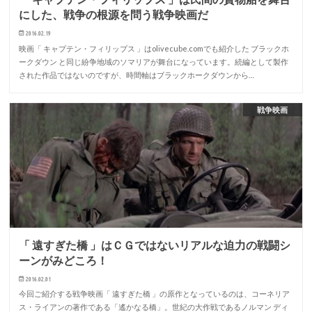
にした、戦争の根源を問う戦争映画だ
2016.02.19
映画「 キャプテン・フィリップス 」はolivecube.comでも紹介した ブラックホ
ークダウン と同じ紛争地域のソマリアが舞台になっています。続編として製作
された作品ではないのですが、時間軸はブラックホークダウンから…
戦争映画
「 遠すぎた橋 」はＣＧではないリアルな迫力の戦闘シ
ーンがみどころ！
2016.02.01
今回ご紹介する戦争映画「 遠すぎた橋 」の原作となっているのは、コーネリア
ス・ライアンの著作である「遙かなる橋」。世紀の大作戦であるノルマン ディ