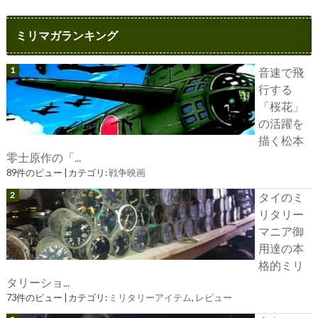
ミリマガランキング
音速で飛
行する
「桜花」
の活躍を
描く松本
零士原作の「...
89件のビュー
|
カテゴリ:
戦争映画
タイのミ
リタリー
マニア御
用達の本
格的ミリ
タリーショ...
73件のビュー
|
カテゴリ:
ミリタリーアイテム
,
レビュー