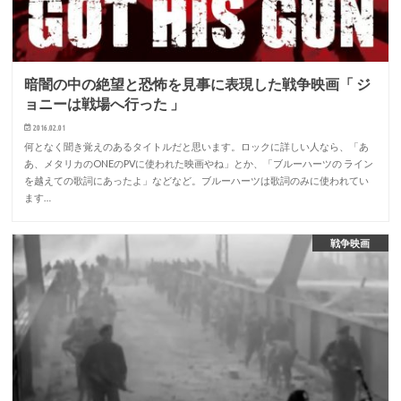
暗闇の中の絶望と恐怖を見事に表現した戦争映画「 ジ
ョニーは戦場へ行った 」
2016.02.01
何となく聞き覚えのあるタイトルだと思います。ロックに詳しい人なら、「あ
あ、メタリカのONEのPVに使われた映画やね」とか、「ブルーハーツの ライン
を越えての歌詞にあったよ」などなど。ブルーハーツは歌詞のみに使われてい
ます…
戦争映画