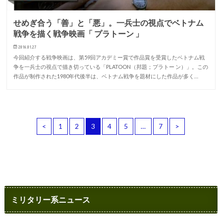
せめぎ合う「善」と「悪」。一兵士の視点でベトナム
戦争を描く戦争映画「 プラトーン 」
2016.01.27
今回紹介する戦争映画は、第59回アカデミー賞で作品賞を受賞したベトナム戦
争を一兵士の視点で描き切っている「PLATOON（邦題；プラトー ン）」。この
作品が制作された1980年代後半は、ベトナム戦争を題材にした作品が多く…
<
1
2
3
4
5
…
7
>
ミリタリー系ニュース