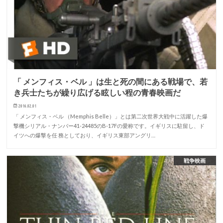
「 メンフィス・ベル 」は生と死の間にある戦場で、若
き兵士たちが繰り広げる眩しい程の青春映画だ
2016.02.01
「 メンフィス・ベル （Memphis Belle）」とは第二次世界大戦中に活躍した爆
撃機シリアル・ナンバー41-24485のB-17Fの愛称です。イギリスに駐留し、ド
イツへの爆撃を任 務としており、イギリス東部アングリ…
戦争映画