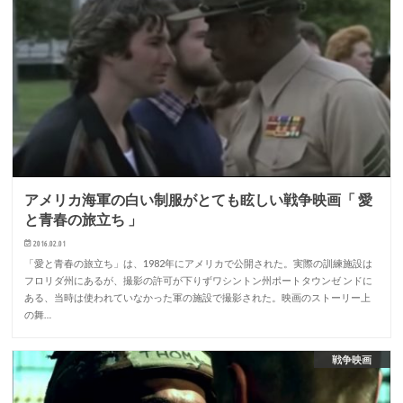
アメリカ海軍の白い制服がとても眩しい戦争映画「 愛
と青春の旅立ち 」
2016.02.01
「愛と青春の旅立ち」は、1982年にアメリカで公開された。実際の訓練施設は
フロリダ州にあるが、撮影の許可が下りずワシントン州ポートタウンゼ ンドに
ある、当時は使われていなかった軍の施設で撮影された。映画のストーリー上
の舞…
戦争映画