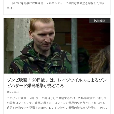
ー上陸作戦を無事に成功させ、ノルマンディーに強固な橋頭堡を確保した連合
軍は…
戦争映画
ゾンビ映画「 28日後 」は、レイジウイルスによるゾン
ビハザード爆発感染が見どころ
2016.02.01
このゾンビ映画「 28日後 」の舞台として登場するのは、2002年現在のイギリス
の首都ロンドンです。映画の所々に、ロンドンの世界的な名所として知られる
遺跡や建物などが登場するほか、ロンドン特有の石畳の街なみも登場し、それ…