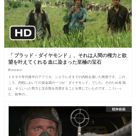
「 ブラッド・ダイヤモンド 」、それは人間の権力と欲
望を叶えてくれる 血に染まった至極の宝石
2016.02.01
１９９０年代後半のアフリカ、シエラレオネでの内戦を描いた映画です。この
ころ、内戦においての資金源の一つが「ダイヤモンド」でした。そのため各 国
は、そういった勢力と宝石類を売買することを禁じていたのです。こういっ
た、紛争の…
戦争映画