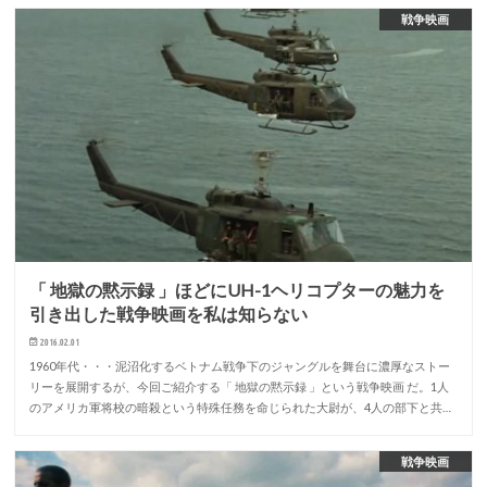
戦争映画
「 地獄の黙示録 」ほどにUH-1ヘリコプターの魅力を
引き出した戦争映画を私は知らない
2016.02.01
1960年代・・・泥沼化するベトナム戦争下のジャングルを舞台に濃厚なストー
リーを展開するが、今回ご紹介する「 地獄の黙示録 」という戦争映画 だ。1人
のアメリカ軍将校の暗殺という特殊任務を命じられた大尉が、4人の部下と共…
戦争映画