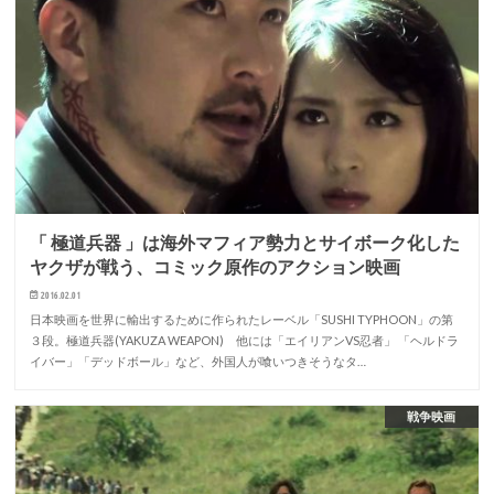
「 極道兵器 」は海外マフィア勢力とサイボーク化した
ヤクザが戦う、コミック原作のアクション映画
2016.02.01
日本映画を世界に輸出するために作られたレーベル「SUSHI TYPHOON」の第
３段。極道兵器(YAKUZA WEAPON) 他には「エイリアンVS忍者」 「ヘルドラ
イバー」「デッドボール」など、外国人が喰いつきそうなタ…
戦争映画