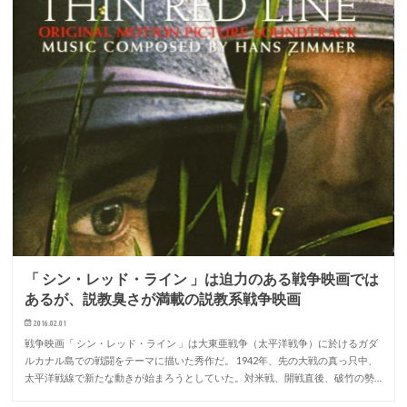
「 シン・レッド・ライン 」は迫力のある戦争映画では
あるが、説教臭さが満載の説教系戦争映画
2016.02.01
戦争映画「 シン・レッド・ライン 」は大東亜戦争（太平洋戦争）に於けるガダ
ルカナル島での戦闘をテーマに描いた秀作だ。 1942年、先の大戦の真っ只中、
太平洋戦線で新たな動きが始まろうとしていた。対米戦、開戦直後、破竹の勢…