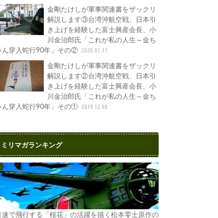
金剛たけしが軍事関連書をザックリ
解説します③台湾沖航空戦、日本引
き上げを経験した富士興産会長、小
川金治郎氏「これが私の人生～金ち
ゃん穿入蛇行90年」その②
2020.01.11
金剛たけしが軍事関連書をザックリ
解説します②台湾沖航空戦、日本引
き上げを経験した富士興産会長、小
川金治郎氏「これが私の人生～金ち
ゃん穿入蛇行90年」その①
2019.12.08
ミリマガランキング
音速で飛行する「桜花」の活躍を描く松本零士原作の