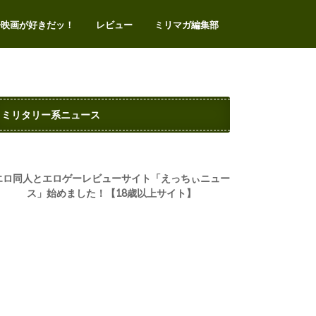
争映画が好きだッ！
レビュー
ミリマガ編集部
エアガンレビュー
サバゲー
ミリタリートイ
ミリタリーアイテム
ミリタリー系イベント
ビデオゲーム
お問い合わせ
プライバシー・ポリシー
ミリタリー系ニュース
エロ同人とエロゲーレビューサイト「えっちぃニュー
ス」始めました！【18歳以上サイト】