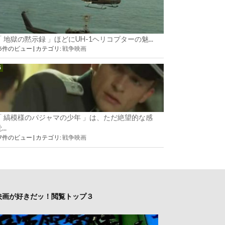
「 地獄の黙示録 」ほどにUH-1ヘリコプターの魅...
55件のビュー
|
カテゴリ:
戦争映画
「 縞模様のパジャマの少年 」は、ただ絶望的な感
...
37件のビュー
|
カテゴリ:
戦争映画
映画が好きだッ！閲覧トップ３