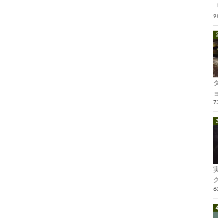
「
ョ
グ