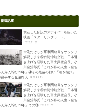
新着記事
実在した伝説のスナイパーを描いた
映画「スターリングラード」
2020.11.21
金剛たけしが軍事関連書をザックリ
解説します⑤台湾沖航空戦、日本引
き上げを経験した富士興産会長、小
川金治郎氏「これが私の人生～金ち
ゃん穿入蛇行90年」④その最後の戦い「引き揚げ」
の従事する金治郎氏
2020.08.15
金剛たけしが軍事関連書をザックリ
解説します④台湾沖航空戦、日本引
き上げを経験した富士興産会長、小
川金治郎氏「これが私の人生～金ち
ゃん穿入蛇行90年」その③
2020.03.26