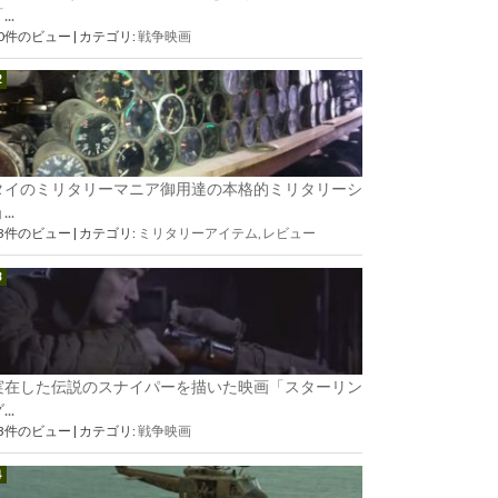
...
90件のビュー
|
カテゴリ:
戦争映画
タイのミリタリーマニア御用達の本格的ミリタリーシ
...
73件のビュー
|
カテゴリ:
ミリタリーアイテム
,
レビュー
実在した伝説のスナイパーを描いた映画「スターリン
...
63件のビュー
|
カテゴリ:
戦争映画