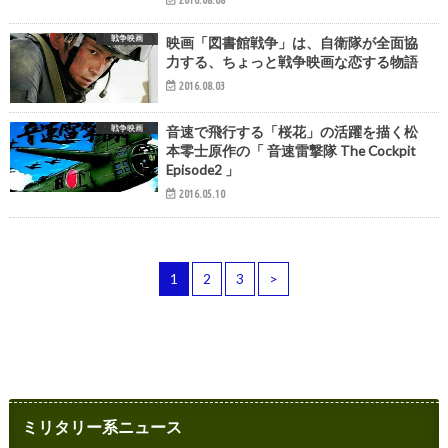
戦争映画
映画「図書館戦争」は、自衛隊が全面協
力する、ちょっと戦争映画な恋する物語
2016.08.03
戦争映画
音速で飛行する「桜花」の活躍を描く松
本零士原作の「 音速雷撃隊 The Cockpit
Episode2 」
2016.05.10
1
2
3
>
ミリタリー系ニュース