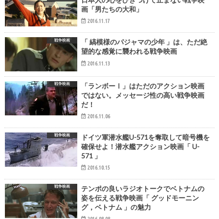
画「男たちの大和」
2016.11.17
戦争映画
「 縞模様のパジャマの少年 」は、ただ絶
望的な感覚に襲われる戦争映画
2016.11.13
戦争映画
「ランボーⅠ」はただのアクション映画
ではない。メッセージ性の高い戦争映画
だ！
2016.11.06
戦争映画
ドイツ軍潜水艦U-571を奪取して暗号機を
確保せよ！潜水艦アクション映画「 U-
571 」
2016.10.15
戦争映画
テンポの良いラジオトークでベトナムの
姿を伝える戦争映画「 グッドモーニン
グ，ベトナム 」の魅力
2016.08.08