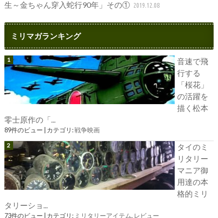
生～金ちゃん穿入蛇行90年」その①
2019.12.08
ミリマガランキング
音速で飛
行する
「桜花」
の活躍を
描く松本
零士原作の「...
89件のビュー
|
カテゴリ:
戦争映画
タイのミ
リタリー
マニア御
用達の本
格的ミリ
タリーショ...
73件のビュー
|
カテゴリ:
ミリタリーアイテム
,
レビュー