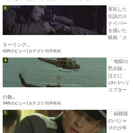
実在した
伝説のス
ナイパー
を描いた
映画「ス
ターリング...
62件のビュー
|
カテゴリ:
戦争映画
「 地獄の
黙示録 」
ほどに
UH-1ヘリ
コプター
の魅...
54件のビュー
|
カテゴリ:
戦争映画
「 縞模様
のパジャ
マの少年