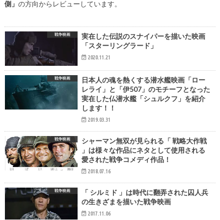
側」
の方向からレビューしています。
戦争映画
実在した伝説のスナイパーを描いた映画
「スターリングラード」
2020.11.21
戦争映画
日本人の魂を熱くする潜水艦映画「ロー
レライ」と「伊507」のモチーフとなった
実在した仏潜水艦「シュルクフ」を紹介
します！！
2019.03.31
戦争映画
シャーマン無双が見られる「 戦略大作戦
」は様々な作品にネタとして使用される
愛された戦争コメディ作品！
2018.07.16
戦争映画
「 シルミド 」は時代に翻弄された囚人兵
の生きざまを描いた戦争映画
2017.11.06