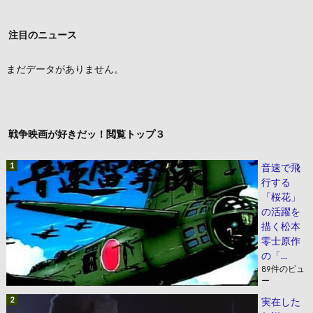
注目のニュース
まだデータがありません。
戦争映画が好きだッ！閲覧トップ３
音速で飛
行する
「桜花」
の活躍を
描く松本
零士原作
の「...
89件のビュ
ー
実在した