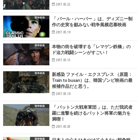
2017.05.22
戦争映画
「 パール・ハーバー 」は、ディズニー制
作の史実を顧みない戦争風横恋慕映画
2017.05.19
戦争映画
本物の街を破壊する「レマゲン鉄橋」の
ド迫力戦闘シーンがすごい！
2017.05.15
戦争映画
新感染 ファイル・エクスプレス （原題：
Train to busan）は、韓国ゾンビ映画の最
候補作品だと思う。
2017.05.10
戦争映画
「 パットン大戦車軍団 」は、ただ我武者
羅に進撃を続けるパットン将軍の魅力を
満喫！
2017.05.05
戦争映画
日本人の心をひきつけて止まない戦争映