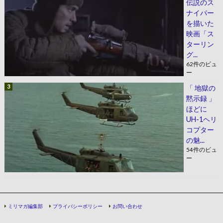
伝説のス
ナイパー
を描いた
映画「ス
ターリン
グ...
62件のビュ
ー
「 地獄の
黙示録 」
ほどに
UH-1ヘリ
コプター
の魅...
54件のビュ
ー
ミリマガ編集部
プライバシーポリシー
お問い合わせ