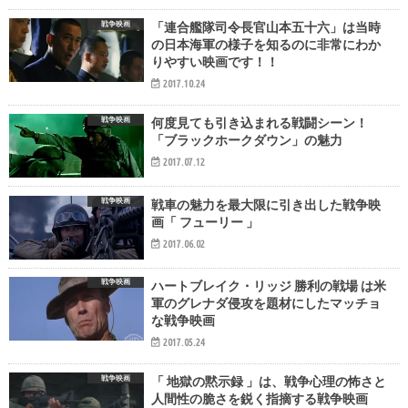
戦争映画
「連合艦隊司令長官山本五十六」は当時
の日本海軍の様子を知るのに非常にわか
りやすい映画です！！
2017.10.24
戦争映画
何度見ても引き込まれる戦闘シーン！
「ブラックホークダウン」の魅力
2017.07.12
戦争映画
戦車の魅力を最大限に引き出した戦争映
画「 フューリー 」
2017.06.02
戦争映画
ハートブレイク・リッジ 勝利の戦場 は米
軍のグレナダ侵攻を題材にしたマッチョ
な戦争映画
2017.05.24
戦争映画
「 地獄の黙示録 」は、戦争心理の怖さと
人間性の脆さを鋭く指摘する戦争映画