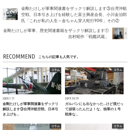
金剛たけしが軍事関連書をザックリ解説します③台湾沖航
空戦、日本引き上げを経験した富士興産会長、小川金治郎
氏「これが私の人生～金ちゃん穿入蛇行90年」その②
金剛たけしが軍事、歴史関連書籍をザックリ解説します①
吉村昭作「戦艦武蔵」
RECOMMEND
こちらの記事も人気です。
コラム
コラム
2020.1.11
2019.10.19
金剛たけしが軍事関連書をザックリ
ガルパンにも出なかった…けど僕だっ
解説します③台湾沖航空戦、日本引
て頑張ったんだよ！な、独軍の１号
き上げを…
戦車な…
コラム
コラム