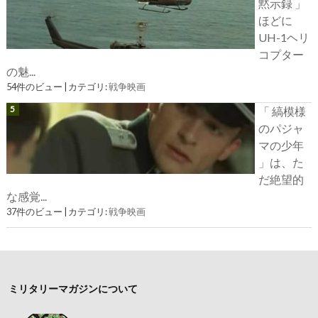
黙示録 」
ほどに
UH-1ヘリ
コプター
の魅...
54件のビュー
|
カテゴリ:
戦争映画
「 縞模様
のパジャ
マの少年
」は、た
だ絶望的
な感覚...
37件のビュー
|
カテゴリ:
戦争映画
ミリタリーマガジンについて