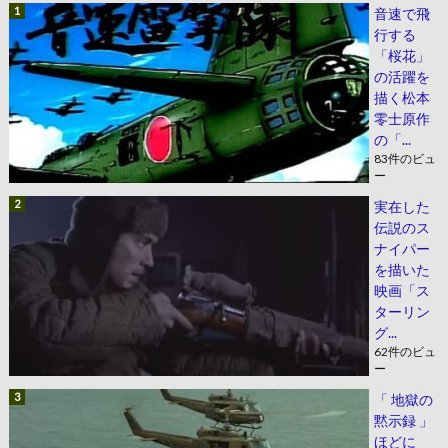
音速で飛
行する
「桜花」
の活躍を
描く松本
零士原作
の「...
83件のビュ
ー
実在した
伝説のス
ナイパー
を描いた
映画「ス
ターリン
グ...
62件のビュ
ー
「 地獄の
黙示録 」
ほどに