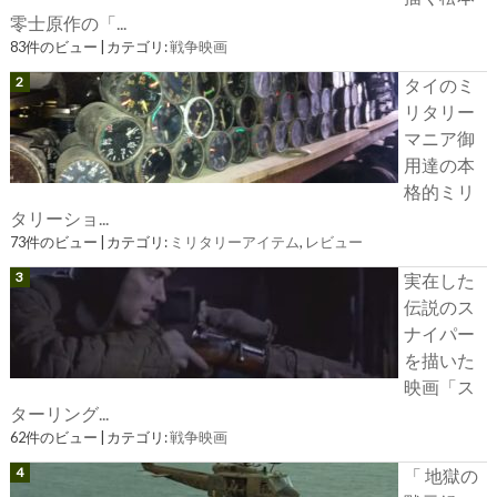
零士原作の「...
83件のビュー
|
カテゴリ:
戦争映画
タイのミ
リタリー
マニア御
用達の本
格的ミリ
タリーショ...
73件のビュー
|
カテゴリ:
ミリタリーアイテム
,
レビュー
実在した
伝説のス
ナイパー
を描いた
映画「ス
ターリング...
62件のビュー
|
カテゴリ:
戦争映画
「 地獄の