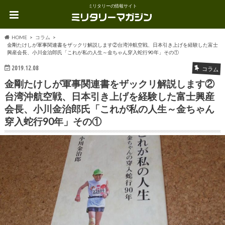
ミリタリーの情報サイト
HOME
コラム
金剛たけしが軍事関連書をザックリ解説します②台湾沖航空戦、日本引き上げを経験した富士
興産会長、小川金治郎氏「これが私の人生～金ちゃん穿入蛇行90年」その①
2019.12.08
コラム
金剛たけしが軍事関連書をザックリ解説します②
台湾沖航空戦、日本引き上げを経験した富士興産
会長、小川金治郎氏「これが私の人生～金ちゃん
穿入蛇行90年」その①