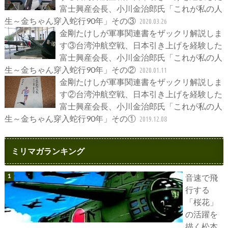
富士興産会長、小川金治郎氏「これが私の人
生～金ちゃん穿入蛇行90年」その③
2020.03.26
金剛たけしが軍事関連書をザックリ解説しま
す③台湾沖航空戦、日本引き上げを経験した
富士興産会長、小川金治郎氏「これが私の人
生～金ちゃん穿入蛇行90年」その②
2020.01.11
金剛たけしが軍事関連書をザックリ解説しま
す②台湾沖航空戦、日本引き上げを経験した
富士興産会長、小川金治郎氏「これが私の人
生～金ちゃん穿入蛇行90年」その①
2019.12.08
ミリマガランキング
音速で飛
行する
「桜花」
の活躍を
描く松本