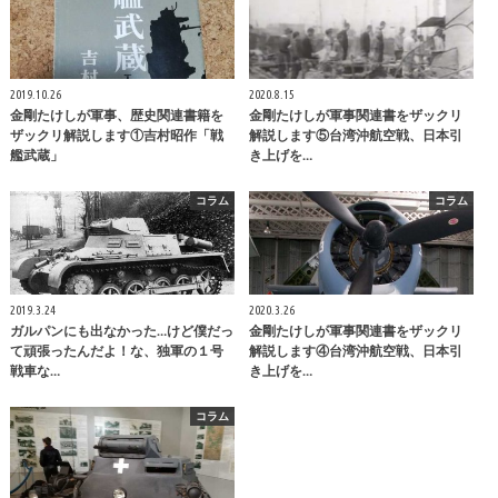
2019.10.26
2020.8.15
金剛たけしが軍事、歴史関連書籍を
金剛たけしが軍事関連書をザックリ
ザックリ解説します①吉村昭作「戦
解説します⑤台湾沖航空戦、日本引
艦武蔵」
き上げを…
コラム
コラム
2019.3.24
2020.3.26
ガルパンにも出なかった…けど僕だっ
金剛たけしが軍事関連書をザックリ
て頑張ったんだよ！な、独軍の１号
解説します④台湾沖航空戦、日本引
戦車な…
き上げを…
コラム