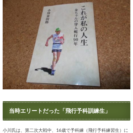
当時エリートだった「飛行予科訓練生」
小川氏は、第二次大戦中、16歳で予科練（飛行予科練習生）に