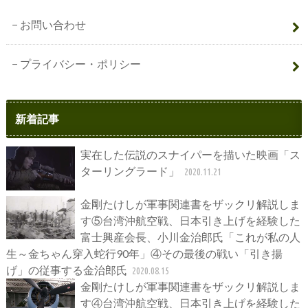
お問い合わせ
プライバシー・ポリシー
新着記事
実在した伝説のスナイパーを描いた映画「ス
ターリングラード」
2020.11.21
金剛たけしが軍事関連書をザックリ解説しま
す⑤台湾沖航空戦、日本引き上げを経験した
富士興産会長、小川金治郎氏「これが私の人
生～金ちゃん穿入蛇行90年」④その最後の戦い「引き揚
げ」の従事する金治郎氏
2020.08.15
金剛たけしが軍事関連書をザックリ解説しま
す④台湾沖航空戦、日本引き上げを経験した