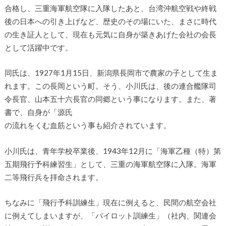
合格し、三重海軍航空隊に入隊したあと、台湾沖航空戦や終戦
後の日本への引き上げなど、歴史のその場にいた、まさに時代
の生き証人として、現在も元気に自身が築きあげた会社の会長
として活躍中です。
同氏は、1927年1月15日、新潟県長岡市で農家の子として生ま
れます。この長岡という町。そう、小川氏は、後の連合艦隊司
令長官、山本五十六長官の同郷という事になります。また、著
書で、自身が「源氏
の流れをくむ血筋という事も紹介されています。
小川氏は、青年学校卒業後、1943年12月に「海軍乙種（特）第
五期飛行予科練習生」として、三重の海軍航空隊に入隊。海軍
二等飛行兵を拝命されます。
ちなみに「飛行予科訓練生」現在に例えると、民間の航空会社
に例えてしまいますが、「パイロット訓練生」（社内、関連会