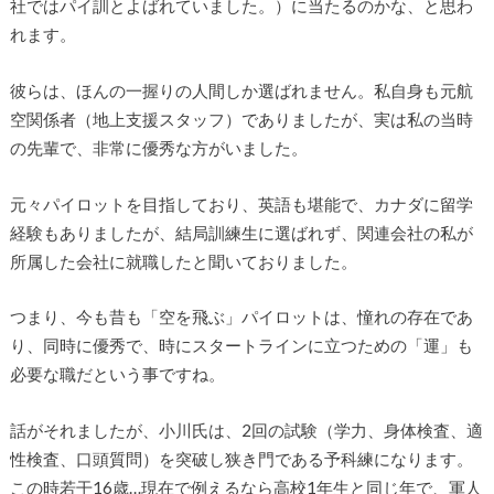
社ではパイ訓とよばれていました。）に当たるのかな、と思わ
れます。
彼らは、ほんの一握りの人間しか選ばれません。私自身も元航
空関係者（地上支援スタッフ）でありましたが、実は私の当時
の先輩で、非常に優秀な方がいました。
元々パイロットを目指しており、英語も堪能で、カナダに留学
経験もありましたが、結局訓練生に選ばれず、関連会社の私が
所属した会社に就職したと聞いておりました。
つまり、今も昔も「空を飛ぶ」パイロットは、憧れの存在であ
り、同時に優秀で、時にスタートラインに立つための「運」も
必要な職だという事ですね。
話がそれましたが、小川氏は、2回の試験（学力、身体検査、適
性検査、口頭質問）を突破し狭き門である予科練になります。
この時若干16歳…現在で例えるなら高校1年生と同じ年で、軍人