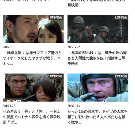
慕映画
戦争映画
戦争映画
2016.2.1
2017.5.22
「 極道兵器 」は海外マフィア勢力と
「 地獄の黙示録 」は、戦争心理の怖
サイボーク化したヤクザが戦う、コ
さと人間性の脆さを鋭く指摘する戦
ミッ…
争映画
戦争映画
戦争映画
2016.1.27
2016.1.13
せめぎ合う「善」と「悪」。一兵士
たった1台の戦車で、ドイツの大軍を
の視点でベトナム戦争を描く戦争映
相手に戦い抜いた５人の男たちを描
画「 プ…
く戦争…