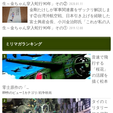
生～金ちゃん穿入蛇行90年」その②
2020.01.11
金剛たけしが軍事関連書をザックリ解説しま
す②台湾沖航空戦、日本引き上げを経験した
富士興産会長、小川金治郎氏「これが私の人
生～金ちゃん穿入蛇行90年」その①
2019.12.08
ミリマガランキング
音速で飛
行する
「桜花」
の活躍を
描く松本
零士原作の「...
89件のビュー
|
カテゴリ:
戦争映画
タイのミ
リタリー