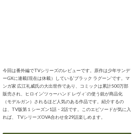
今回は番外編でTVシリーズのレビューです。原作は少年サンデ
ーGXに連載(現在は休載）している‘ブラック ラグーン‘です。マ
ンガ家 広江礼威氏の大出世作であり、コミックは累計500万部
販売され、ヒロイン‘ツゥーハンド レヴィ`の使う銃が商品化
（モデルガン）されるほど人気のある作品です。紹介するの
は、TV版第１シーズン1話・2話です。このエピソードが気に入
れば、 TVシリーズOVA合わせ全29話楽しめます。