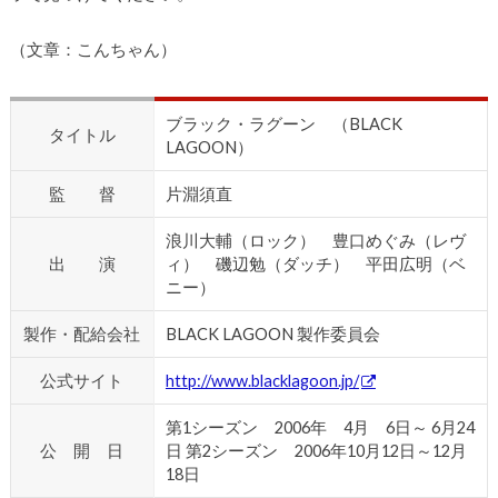
（文章：こんちゃん）
ブラック・ラグーン （BLACK
タイトル
LAGOON）
監 督
片淵須直
浪川大輔（ロック） 豊口めぐみ（レヴ
出 演
ィ） 磯辺勉（ダッチ） 平田広明（ベ
ニー）
製作・配給会社
BLACK LAGOON 製作委員会
公式サイト
http://www.blacklagoon.jp/
第1シーズン 2006年 4月 6日～ 6月24
公 開 日
日 第2シーズン 2006年10月12日～12月
18日