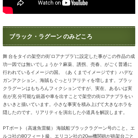
ブラック・ラグーン のみどころ
舞 台をタイの架空の街‘ロアナプラ‘に設定した事がこの作品の成
功一因では無いでしょうか？麻薬、誘拐、売春、がごく普通に
行われているイメージの国。（あ くまでイメージです）ハデな
ガンアクション、海賊もぐっとリアリティを増します。ブラッ
クラグーンはもちろんフィクションですが、実在、あるいは実
在が充 分可能な銃器や車を出すことで架空の街ロアナプラをい
きいきと描いています。小さな事実を積み上げて大きなホラを
隠したのです。リアリティを演出した小道具を解説します。
PTボート（高速魚雷艇） 海賊船ブラックラグーン号のこと。エ
ルコ社の80フィート級、エリコン社の20㎜機関砲が砲架台ごと