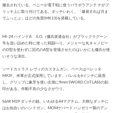
撤去されている。ベニーが電子戦に使うパラボラアンテ ナがブ
リッチ上に取り付けてある。ダッチいわく、「爆発すれば月ま
でふっとぶ」ほどの魚雷(MK13)を搭載している。
MI-24 ハインドA E.O.（傭兵派遣会社）がブラックラグーン
号を追い詰めた時に使った戦闘へり。メジャーな丸キャノピー
のD型を使わずに旧式のA型を登場させたのはいかにも傭兵が使
いそうな演出。
ソードカトラス レヴィのカスタムガン。ベースはベレッタ
M92F。米軍が正式採用しています。バレルを6インチに延長
し、グリップに象牙を使い左側に9mm SWORD CUTLASSの刻
印がある。作動不良の少なさがウリ。
S&W M29 ダッチの銃。いわゆる44マグナム。大柄なダッチに
はお似合いのハンドガン。MOMゲバード ハンガリー製のアン