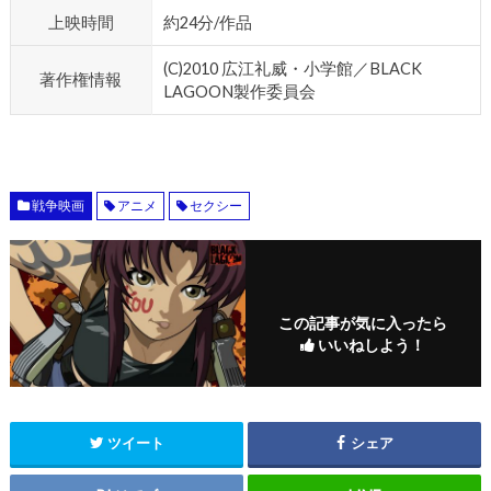
上映時間
約24分/作品
(C)2010 広江礼威・小学館／BLACK
著作権情報
LAGOON製作委員会
戦争映画
アニメ
セクシー
この記事が気に入ったら
いいねしよう！
ツイート
シェア