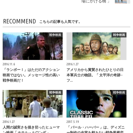
場にかける橋 」
RECOMMEND
こちらの記事も人気です。
戦争映画
戦争映画
2016.11.6
2016.1.27
「ランボーⅠ」はただのアクション
アメリカから賞賛されたひとりの日
映画ではない。メッセージ性の高い
本軍兵士の物語。「 太平洋の奇跡 -
戦争映画だ！
フ…
戦争映画
戦争映画
2016.1.27
2017.5.19
人間の誠実さを描き切ったヒューマ
「 パール・ハーバー 」は、ディズニ
ン映画「 ホテル・ルワンダ 」
ー制作の史実を顧みない戦争風横恋