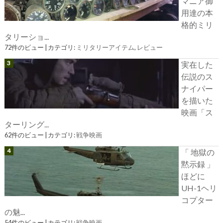
マニア御
用達の本
格的ミリ
タリーショ...
72件のビュー
|
カテゴリ:
ミリタリーアイテム
,
レビュー
実在した
伝説のス
ナイパー
を描いた
映画「ス
ターリング...
62件のビュー
|
カテゴリ:
戦争映画
「 地獄の
黙示録 」
ほどに
UH-1ヘリ
コプター
の魅...
54件のビュー
|
カテゴリ:
戦争映画