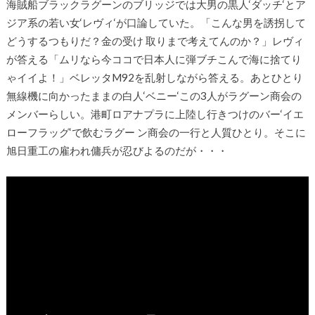
海賊船ブラックラグーンのブリッジでは大男の黒人‘ダッチ‘とア
ジア系の若い女‘レヴィ‘が口論していた。「こんな男を誘拐して
どうするつもりだ？金の受け 取りまで考えてんのか？」レヴィ
が答える「ムリなら今ココで日本人に弾ブチこんで海に捨てり
ゃイイよ！」ベレッタM92を乱射しながら答える。あとひとり
無線機に向かったままの白人‘ベニー‘この3人がラグーン商会の
メンバーらしい。港町ロアナプラに上陸し行きつけのバー‘イエ
ローフラッグ‘で飲むラグー ン商会の一行と人質ひとり。そこに
旭日重工の雇われ傭兵が忍びよるのだが・・・