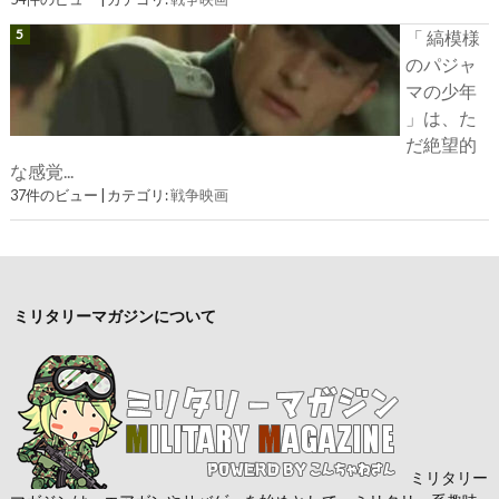
「 縞模様
のパジャ
マの少年
」は、た
だ絶望的
な感覚...
37件のビュー
|
カテゴリ:
戦争映画
ミリタリーマガジンについて
ミリタリー