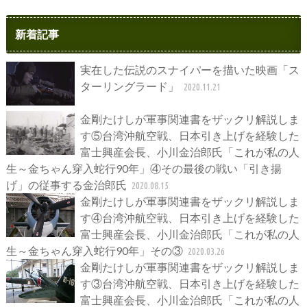
新着記事
実在した伝説のスナイパーを描いた映画「ス
ターリングラード」
2020.11.21
金剛たけしが軍事関連書をザックリ解説しま
す⑤台湾沖航空戦、日本引き上げを経験した
富士興産会長、小川金治郎氏「これが私の人
生～金ちゃん穿入蛇行90年」④その最後の戦い「引き揚
げ」の従事する金治郎氏
2020.08.15
金剛たけしが軍事関連書をザックリ解説しま
す④台湾沖航空戦、日本引き上げを経験した
富士興産会長、小川金治郎氏「これが私の人
生～金ちゃん穿入蛇行90年」その③
2020.03.26
金剛たけしが軍事関連書をザックリ解説しま
す③台湾沖航空戦、日本引き上げを経験した
富士興産会長、小川金治郎氏「これが私の人