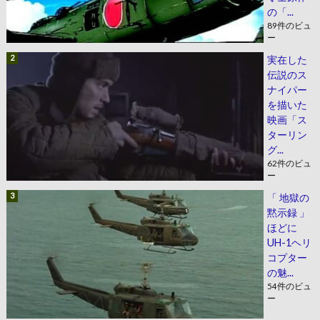
の「...
89件のビュ
ー
実在した
伝説のス
ナイパー
を描いた
映画「ス
ターリン
グ...
62件のビュ
ー
「 地獄の
黙示録 」
ほどに
UH-1ヘリ
コプター
の魅...
54件のビュ
ー