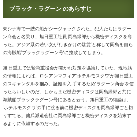
ブラック・ラグーン のあらすじ
東シナ海で一艘の船がシージャックされた。犯人たちはラグー
ン商会と名乗り、旭日重工社員 岡島緑郎から機密ディスクを奪
った。アジア系の若い女が‘行きがけの駄賃‘と称して岡島を自ら
の海賊船‘ブラックラグーン号‘に拉致してしまう。
旭 日重工では緊急重役会が開かれ対策を協議していた。現地筋
の情報によれば、ロシアンマフィア‘ホテルモスクワ‘が旭日重工
のスキャンダルを掴み、証拠を入 手するため‘ラグーン商会‘を使
ったらいしいのだ。しかもまだ機密ディスクは岡島緑郎と共に
海賊船ブラックラグーン号にあると云う。旭日重工の結論は、
‘ホテルモスクワ‘の手に渡る前に機密ディスクを岡島緑郎ごと切
りすてる。傭兵派遣会社に岡島緑郎ごと機密ディスクを始末す
るように依頼するのだった。