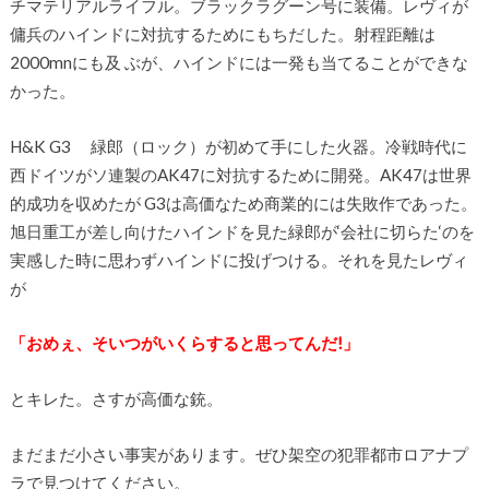
チマテリアルライフル。ブラックラグーン号に装備。レヴィが
傭兵のハインドに対抗するためにもちだした。射程距離は
2000mnにも及 ぶが、ハインドには一発も当てることができな
かった。
H&K G3 緑郎（ロック）が初めて手にした火器。冷戦時代に
西ドイツがソ連製のAK47に対抗するために開発。AK47は世界
的成功を収めたが G3は高価なため商業的には失敗作であった。
旭日重工が差し向けたハインドを見た緑郎が‘会社に切らた‘のを
実感した時に思わずハインドに投げつける。それを見たレヴィ
が
「おめぇ、そいつがいくらすると思ってんだ!」
とキレた。さすが高価な銃。
まだまだ小さい事実があります。ぜひ架空の犯罪都市ロアナプ
ラで見つけてください。