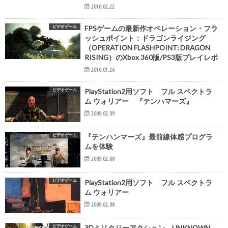
2010.02.22
ビデオゲーム
FPSゲームの最新作オペレーション・フラ
ッシュポイント：ドラゴンライジング
（OPERATION FLASHPOINT: DRAGON
RISING）のXbox 360版/PS3版プレイレポ
2010.01.26
ビデオゲーム
PlayStation2用ソフト フル スペクトラ
ム ウォリアー 『テンハマーズ』
2009.02.09
ビデオゲーム
『テンハンマーズ』最前線体感プログラ
ムを体験
2009.02.08
ビデオゲーム
PlayStation2用ソフト フル スペクトラ
ム ウォリアー
2009.02.08
ビデオゲーム
3Dミリタリーアクション UNKNOWN