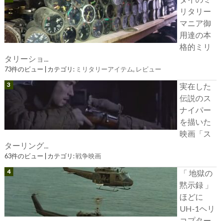
リタリー
マニア御
用達の本
格的ミリ
タリーショ...
73件のビュー
|
カテゴリ:
ミリタリーアイテム
,
レビュー
実在した
伝説のス
ナイパー
を描いた
映画「ス
ターリング...
63件のビュー
|
カテゴリ:
戦争映画
「 地獄の
黙示録 」
ほどに
UH-1ヘリ
コプター