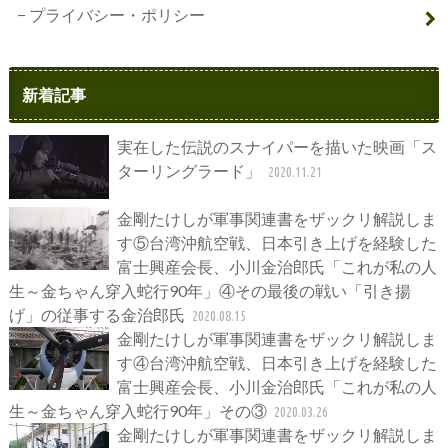
プライバシー・ポリシー
新着記事
実在した伝説のスナイパーを描いた映画「ス
ターリングラード」
2020.11.21
金剛たけしが軍事関連書をザックリ解説しま
す⑤台湾沖航空戦、日本引き上げを経験した
富士興産会長、小川金治郎氏「これが私の人
生～金ちゃん穿入蛇行90年」④その最後の戦い「引き揚
げ」の従事する金治郎氏
2020.08.15
金剛たけしが軍事関連書をザックリ解説しま
す④台湾沖航空戦、日本引き上げを経験した
富士興産会長、小川金治郎氏「これが私の人
生～金ちゃん穿入蛇行90年」その③
2020.03.26
金剛たけしが軍事関連書をザックリ解説しま