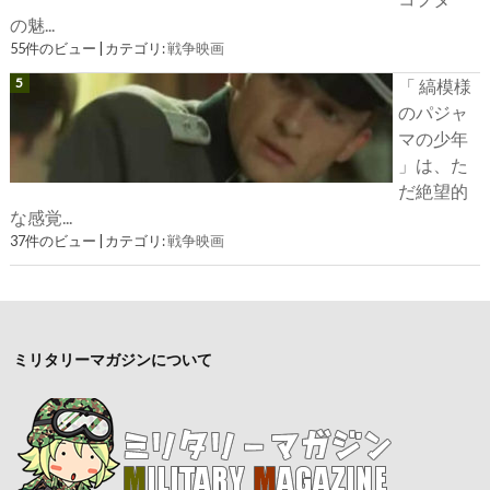
の魅...
55件のビュー
|
カテゴリ:
戦争映画
「 縞模様
のパジャ
マの少年
」は、た
だ絶望的
な感覚...
37件のビュー
|
カテゴリ:
戦争映画
ミリタリーマガジンについて