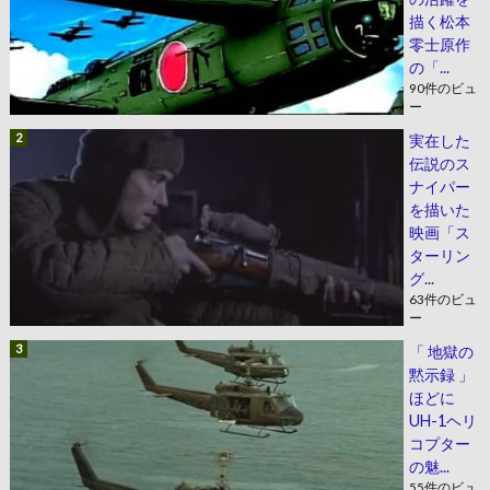
描く松本
零士原作
の「...
90件のビュ
ー
実在した
伝説のス
ナイパー
を描いた
映画「ス
ターリン
グ...
63件のビュ
ー
「 地獄の
黙示録 」
ほどに
UH-1ヘリ
コプター
の魅...
55件のビュ