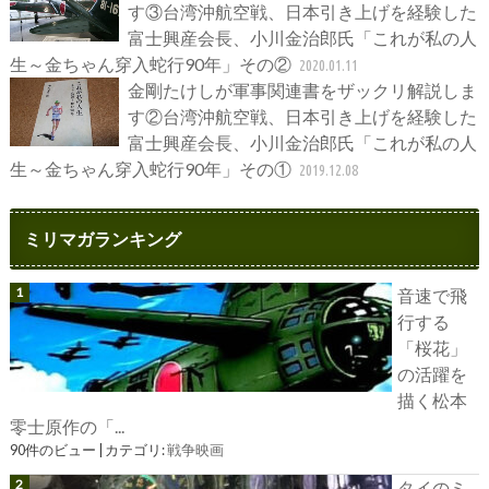
す③台湾沖航空戦、日本引き上げを経験した
富士興産会長、小川金治郎氏「これが私の人
生～金ちゃん穿入蛇行90年」その②
2020.01.11
金剛たけしが軍事関連書をザックリ解説しま
す②台湾沖航空戦、日本引き上げを経験した
富士興産会長、小川金治郎氏「これが私の人
生～金ちゃん穿入蛇行90年」その①
2019.12.08
ミリマガランキング
音速で飛
行する
「桜花」
の活躍を
描く松本
零士原作の「...
90件のビュー
|
カテゴリ:
戦争映画
タイのミ