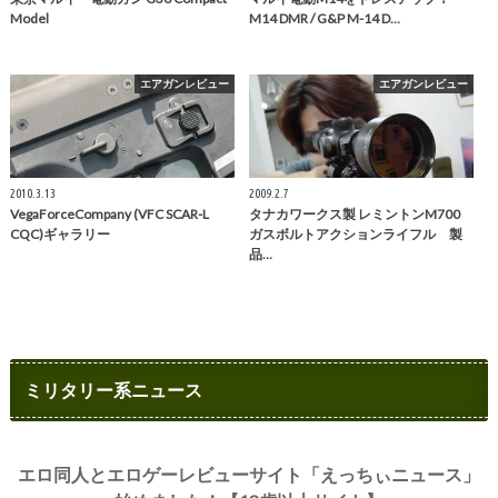
Model
M14 DMR / G&P M-14 D…
エアガンレビュー
エアガンレビュー
2010.3.13
2009.2.7
VegaForceCompany (VFC SCAR-L
タナカワークス製 レミントンM700
CQC)ギャラリー
ガスボルトアクションライフル 製
品…
ミリタリー系ニュース
エロ同人とエロゲーレビューサイト「えっちぃニュース」