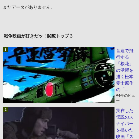
まだデータがありません。
戦争映画が好きだッ！閲覧トップ３
音速で飛
行する
「桜花」
の活躍を
描く松本
零士原作
の「...
94件のビュ
ー
実在した
伝説のス
ナイパー
を描いた
映画「ス