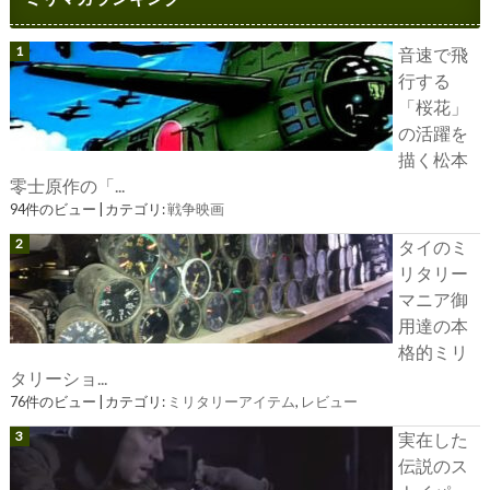
音速で飛
行する
「桜花」
の活躍を
描く松本
零士原作の「...
94件のビュー
|
カテゴリ:
戦争映画
タイのミ
リタリー
マニア御
用達の本
格的ミリ
タリーショ...
76件のビュー
|
カテゴリ:
ミリタリーアイテム
,
レビュー
実在した
伝説のス