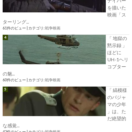
ナイパー
を描いた
映画「ス
ターリング...
61件のビュー
|
カテゴリ:
戦争映画
「 地獄の
黙示録 」
ほどに
UH-1ヘリ
コプター
の魅...
60件のビュー
|
カテゴリ:
戦争映画
「 縞模様
のパジャ
マの少年
」は、た
だ絶望的
な感覚...
42件のビュー
|
カテゴリ:
戦争映画