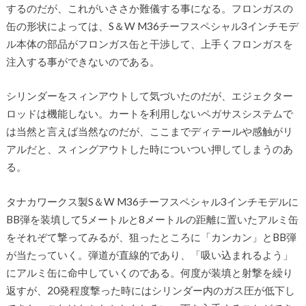
するのだが、これがいささか難儀する事になる。フロンガスの
缶の形状によっては、S＆W M36チーフスペシャル3インチモデ
ル本体の部品がフロンガス缶と干渉して、上手くフロンガスを
注入する事ができないのである。
シリンダーをスィンアウトして気づいたのだが、エジェクター
ロッドは機能しない。カートを利用しないペガサスシステムで
は当然と言えば当然なのだが、ここまでディテールや感触がリ
アルだと、スィングアウトした時についつい押してしまうのあ
る。
タナカワークス製S＆W M36チーフスペシャル3インチモデルに
BB弾を装填して5メートルと8メートルの距離に置いたアルミ缶
をそれぞて撃ってみるが、狙ったところに「カンカン」とBB弾
が当たっていく。弾道が直線的であり、「吸い込まれるよう」
にアルミ缶に命中していくのである。何度が装填と射撃を繰り
返すが、20発程度撃った時にはシリンダー内のガス圧が低下し