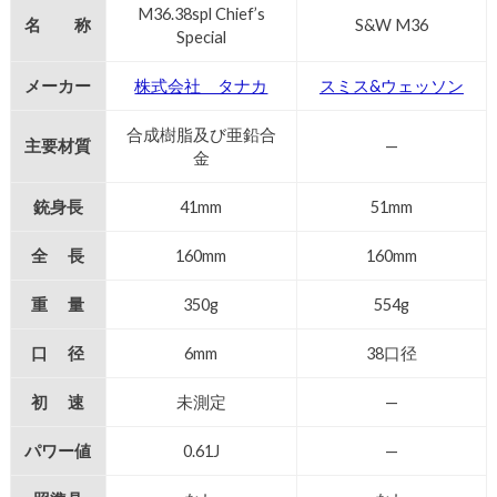
M36.38spl Chief’s
名 称
S&W M36
Special
メーカー
株式会社 タナカ
スミス&ウェッソン
合成樹脂及び亜鉛合
主要材質
—
金
銃身長
41mm
51mm
全 長
160mm
160mm
重 量
350g
554g
口 径
6mm
38口径
初 速
未測定
—
パワー値
0.61J
—