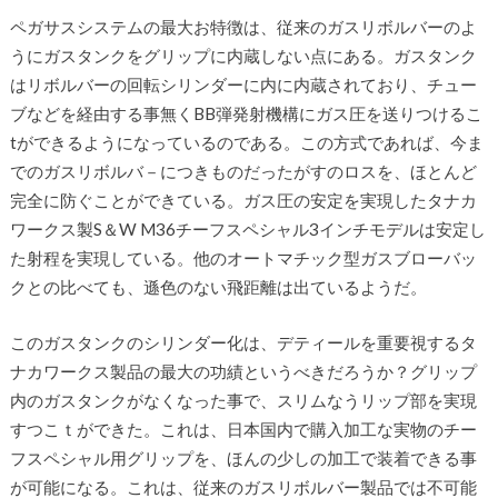
ペガサスシステムの最大お特徴は、従来のガスリボルバーのよ
うにガスタンクをグリップに内蔵しない点にある。ガスタンク
はリボルバーの回転シリンダーに内に内蔵されており、チュー
ブなどを経由する事無くBB弾発射機構にガス圧を送りつけるこ
tができるようになっているのである。この方式であれば、今ま
でのガスリボルバ－につきものだったがすのロスを、ほとんど
完全に防ぐことができている。ガス圧の安定を実現したタナカ
ワークス製S＆W M36チーフスペシャル3インチモデルは安定し
た射程を実現している。他のオートマチック型ガスブローバッ
クとの比べても、遜色のない飛距離は出ているようだ。
このガスタンクのシリンダー化は、デティールを重要視するタ
ナカワークス製品の最大の功績というべきだろうか？グリップ
内のガスタンクがなくなった事で、スリムなうリップ部を実現
すつこｔができた。これは、日本国内で購入加工な実物のチー
フスペシャル用グリップを、ほんの少しの加工で装着できる事
が可能になる。これは、従来のガスリボルバー製品では不可能