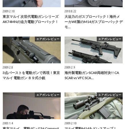
2009.2.10
2010.8.22
東京マルイ 次世代電動ガンシリーズ
大迫力のガスブローバック！海外メ
AK74MNの迫力電動ブローバック！
ーカWE製のM14ガスブローバック デ
モ…
エアガンレビュー
エアガンレビュー
2009.2.8
2009.2.9
3点バーストを電動ガンで再現！東京
海外製電動ガンSCAR両雄対決!! CA
マルイ 電動ガン ８９式小銃
SCAR vs VFC SCA…
エアガンレビュー
エアガンレビュー
2003.1.4
2009.2.10
東京マルイ 電動ガン G36 Compact
マルイ電動M14をドレスアップ！