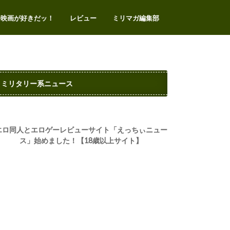
争映画が好きだッ！
レビュー
ミリマガ編集部
エアガンレビュー
サバゲー
ミリタリートイ
ミリタリーアイテム
ミリタリー系イベント
ビデオゲーム
お問い合わせ
プライバシー・ポリシー
ミリタリー系ニュース
エロ同人とエロゲーレビューサイト「えっちぃニュー
ス」始めました！【18歳以上サイト】