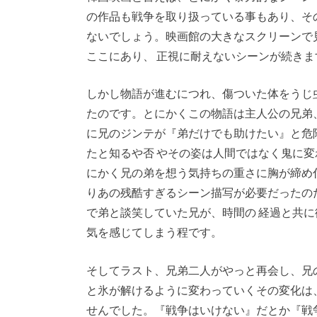
の作品も戦争を取り扱っている事もあり、そ
ないでしょう。映画館の大きなスクリーンで
ここにあり、 正視に耐えないシーンが続きま
しかし物語が進むにつれ、傷ついた体をうじ
たのです。とにかくこの物語は主人公の兄弟
に兄のジンテが『弟だけでも助けたい』と危
たと知るや否 やその姿は人間ではなく鬼に
にかく兄の弟を想う気持ちの重さに胸が締め
りあの残酷すぎるシーン描写が必要だったの
で弟と談笑していた兄が、時間の 経過と共
気を感じてしまう程です。
そしてラスト、兄弟二人がやっと再会し、兄
と氷が解けるように変わっていくその変化は
せんでした。『戦争はいけない』だとか『戦