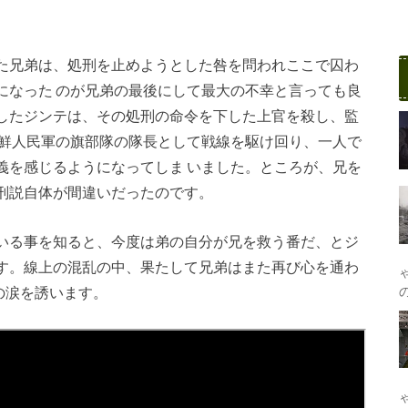
た兄弟は、処刑を止めようとした咎を問われここで囚わ
になった のが兄弟の最後にして最大の不幸と言っても良
したジンテは、その処刑の命令を下した上官を殺し、監
朝鮮人民軍の旗部隊の隊長として戦線を駆け回り、一人で
義を感じるようになってしま いました。ところが、兄を
刑説自体が間違いだったのです。
いる事を知ると、今度は弟の自分が兄を救う番だ、とジ
す。線上の混乱の中、果たして兄弟はまた再び心を通わ
の涙を誘います。