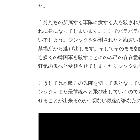
た。
自分たちの所属する軍隊に愛する人を殺され
れに身になってしまいます。ここでバラバラ
いでしょう。ジンソクを処刑されたと勘違い
禁場所から逃 げ出します。そしてそのまま
も多くの韓国軍を殺すことにのみ己の存在意
狂気の鬼へと変貌させてしまったジンソク処
こうして兄が敵方の先陣を切って鬼となって
ンソクもまた最前線へと飛び出していくので
せることが出来るのか…切ない最後があなた