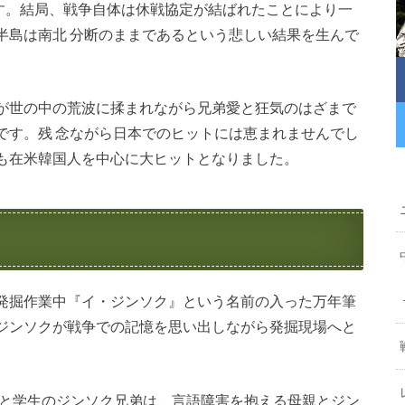
うです。結局、戦争自体は休戦協定が結ばれたことにより一
半島は南北 分断のままであるという悲しい結果を生んで
が世の中の荒波に揉まれながら兄弟愛と狂気のはざまで
です。残 念ながら日本でのヒットには恵まれませんでし
も在米韓国人を中心に大ヒットとなりました。
発掘作業中『イ・ジンソク』という名前の入った万年筆
ジンソクが戦争での記憶を思い出しながら発掘現場へと
テと学生のジンソク兄弟は、言語障害を抱える母親とジン