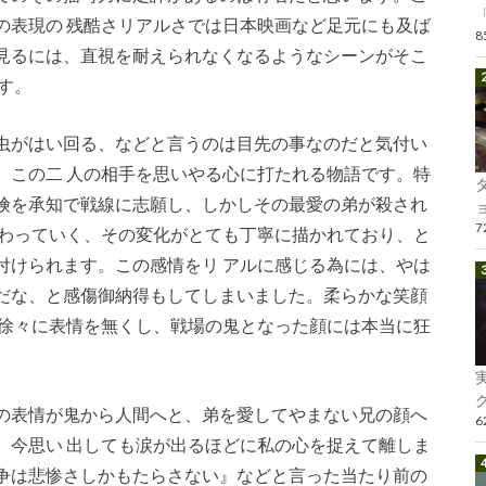
「
の表現の 残酷さリアルさでは日本映画など足元にも及ば
見るには、直視を耐えられなくなるようなシーンがそこ
す。
虫がはい回る、などと言うのは目先の事なのだと気付い
、この二 人の相手を思いやる心に打たれる物語です。特
険を承知で戦線に志願し、しかしその最愛の弟が殺され
ョ
変わっていく、その変化がとても丁寧に描かれており、と
付けられます。この感情をリ アルに感じる為には、やは
だな、と感傷御納得もしてしまいました。柔らかな笑顔
に徐々に表情を無くし、戦場の鬼となった顔には本当に狂
グ
の表情が鬼から人間へと、弟を愛してやまない兄の顔へ
、今思い 出しても涙が出るほどに私の心を捉えて離しま
争は悲惨さしかもたらさない』などと言った当たり前の