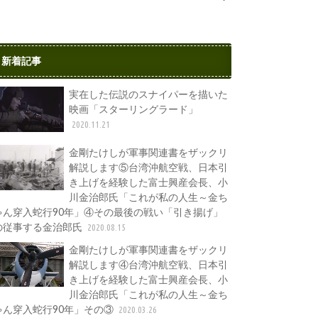
新着記事
実在した伝説のスナイパーを描いた
映画「スターリングラード」
2020.11.21
金剛たけしが軍事関連書をザックリ
解説します⑤台湾沖航空戦、日本引
き上げを経験した富士興産会長、小
川金治郎氏「これが私の人生～金ち
ゃん穿入蛇行90年」④その最後の戦い「引き揚げ」
の従事する金治郎氏
2020.08.15
金剛たけしが軍事関連書をザックリ
解説します④台湾沖航空戦、日本引
き上げを経験した富士興産会長、小
川金治郎氏「これが私の人生～金ち
ゃん穿入蛇行90年」その③
2020.03.26