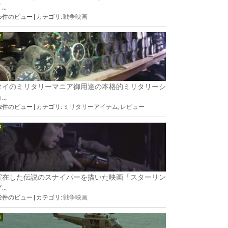
...
85件のビュー
|
カテゴリ:
戦争映画
タイのミリタリーマニア御用達の本格的ミリタリーシ
...
72件のビュー
|
カテゴリ:
ミリタリーアイテム
,
レビュー
実在した伝説のスナイパーを描いた映画「スターリン
...
62件のビュー
|
カテゴリ:
戦争映画