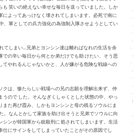
らも 笑いの絶えない幸せな毎日を送っていました。しか
軍によってあっけなく壊されてしまいます。必死で南に
最中、軍としての兵力強化の為強制入隊させようとしてい
られてしまい…兄弟とヨンシン達は離ればなれの生活を余
隊での辛い毎日から何とか弟だけでも助 けたい、そう思
してやれるんじゃないかと、人が嫌がる危険な戦線への
ソクは、惨たらしい戦場への兄の志願を理解出来ず、仲
まうので した。そんなぎくしゃくとした状態の中、やっ
りまた再び霞み、しかもヨンシンと母の残るソウルにま
した。なんとかして家族を助け出そうと兄弟でソウルに向
ンシンが韓国軍から銃殺刑に 処されてしまいます。生活
奉仕にサインをしてしまっていたことがその原因でし