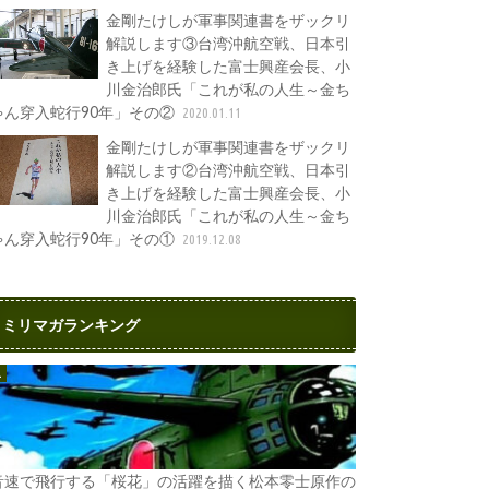
金剛たけしが軍事関連書をザックリ
解説します③台湾沖航空戦、日本引
き上げを経験した富士興産会長、小
川金治郎氏「これが私の人生～金ち
ゃん穿入蛇行90年」その②
2020.01.11
金剛たけしが軍事関連書をザックリ
解説します②台湾沖航空戦、日本引
き上げを経験した富士興産会長、小
川金治郎氏「これが私の人生～金ち
ゃん穿入蛇行90年」その①
2019.12.08
ミリマガランキング
音速で飛行する「桜花」の活躍を描く松本零士原作の