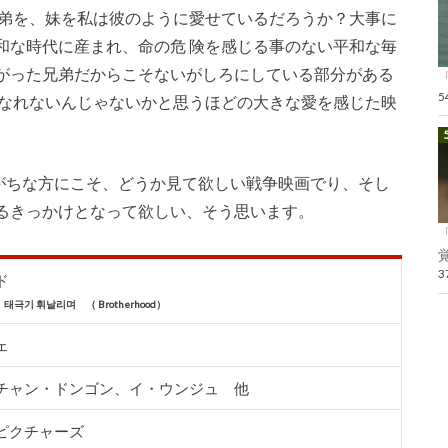
『弟を、妹を私は彼のように愛せているだろうか？大事に
和な時代に産まれ、命の危 険を感じる事のない平和な毎
がった兄弟だからこそないがしろにしている部分がある
はなれないんじゃないかと思うほどの大きな愛を感じた映
がちな方にこそ、どうか見て欲しい戦争映画でり、そし
るきっかけとなって欲しい、そう思います。
覚
ド
기 휘날리며 （ Brotherhood）
ェ
チャン・ドンゴン、イ・ウンジュ 他
ピクチャーズ