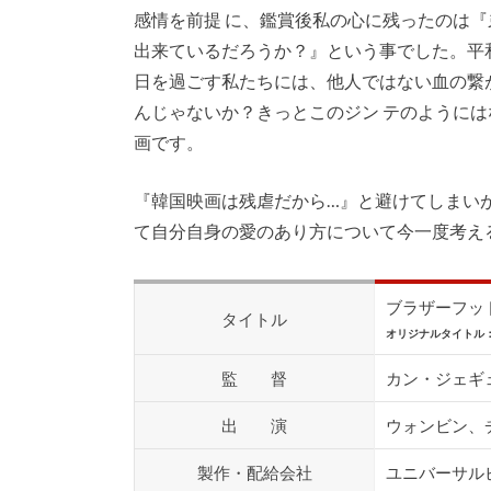
感情を前提 に、鑑賞後私の心に残ったのは
出来ているだろうか？』という事でした。平
日を過ごす私たちには、他人ではない血の繋
んじゃないか？きっとこのジン テのように
画です。
『韓国映画は残虐だから…』と避けてしまい
て自分自身の愛のあり方について今一度考え
ブラザーフッ
タイトル
オリジナルタイトル：태극
監 督
カン・ジェギ
出 演
ウォンビン、
製作・配給会社
ユニバーサル