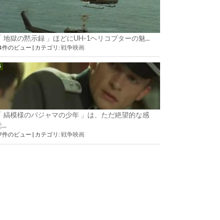
「 地獄の黙示録 」ほどにUH-1ヘリコプターの魅...
54件のビュー
|
カテゴリ:
戦争映画
「 縞模様のパジャマの少年 」は、ただ絶望的な感
...
37件のビュー
|
カテゴリ:
戦争映画