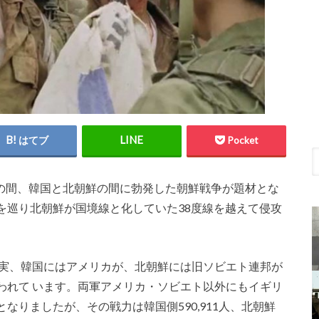
はてブ
Pocket
27日の間、韓国と北朝鮮の間に勃発した朝鮮戦争が題材とな
を巡り北朝鮮が国境線と化していた38度線を越えて侵攻
の実、韓国にはアメリカが、北朝鮮には旧ソビエト連邦が
われて います。両軍アメリカ・ソビエト以外にもイギリ
なりましたが、その戦力は韓国側590,911人、北朝鮮