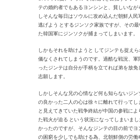
テの婚約者でもあるヨンシンと、貧しいなが
しそんな毎日はソウルに攻め込んだ朝鮮人民
逃げよう とするジンソク家族ですが、その
た韓国軍にジンソクが捕まってしまいます。
しかもそれを助けようと してジンテも捉え
儀なくされてしまうのです。過酷な戦況、軍
ったジンテは自分が手柄を立てれば弟を放免
志願します。
しかしそんな兄の心情など何も知らないジン
の良かった二人の心は徐々に離れて行ってし
と見えてきていた戦争終結が中国の参戦によ
た戦火が迫る という状況になってしまいま
かったのですが、そんなジンテの目の前でヨ
の困窮を少しでも助ける為、北朝鮮側の労働