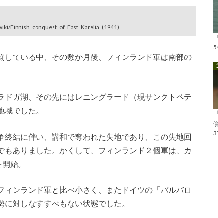
iki/Finnish_conquest_of_East_Karelia_(1941)
闘している中、その数か月後、フィンランド軍は南部の
ラドガ湖、その先にはレニングラード（現サンクトペテ
地域でした。
覚
争終結に伴い、講和で奪われた失地であり、この失地回
でもありました。かくして、フィンランド２個軍は、カ
を開始。
フィンランド軍と比べ小さく、またドイツの「バルバロ
勢に対しなすすべもない状態でした。