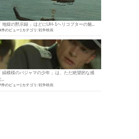
「 地獄の黙示録 」ほどにUH-1ヘリコプターの魅...
54件のビュー
|
カテゴリ:
戦争映画
「 縞模様のパジャマの少年 」は、ただ絶望的な感
...
37件のビュー
|
カテゴリ:
戦争映画