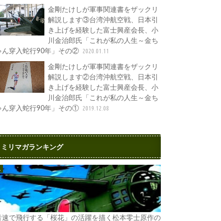
金剛たけしが軍事関連書をザックリ
解説します③台湾沖航空戦、日本引
き上げを経験した富士興産会長、小
川金治郎氏「これが私の人生～金ち
ゃん穿入蛇行90年」その②
2020.01.11
金剛たけしが軍事関連書をザックリ
解説します②台湾沖航空戦、日本引
き上げを経験した富士興産会長、小
川金治郎氏「これが私の人生～金ち
ゃん穿入蛇行90年」その①
2019.12.08
ミリマガランキング
音速で飛行する「桜花」の活躍を描く松本零士原作の