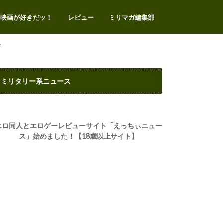
争映画が好きだッ！
レビュー
ミリマガ編集部
エアガンレビュー
サバゲー
ミリタリートイ
ミリタリーアイテム
ミリタリー系イベント
ビデオゲーム
お問い合わせ
プライバシー・ポリシー
ド
ミリタリー系ニュース
エロ同人とエロゲーレビューサイト「えっちぃニュー
ス」始めました！【18歳以上サイト】