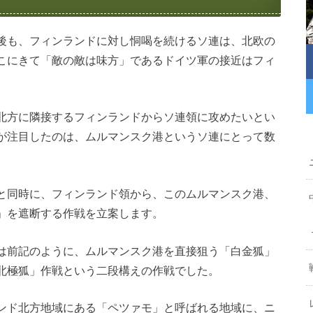
後も、フィンランドに対し恫喝を続けるソ連は、北欧の
こにきて「敵の敵は味方」であるドイツ軍の接近はフィ
北方に隣接するフィンランドからソ連領に攻めたいとい
が注目したのは、ムルマンスク港というソ連にとって数
と同時に、フィンランド領から、このムルマンスク港、
」を遮断する作戦を立案します。
は前記のように、ムルマンスク港を直接狙う「白金狐」
北極狐」作戦という二段構えの作戦でした。
ンド北方地域にある「ペツァモ」と呼ばれる地域に、ニ