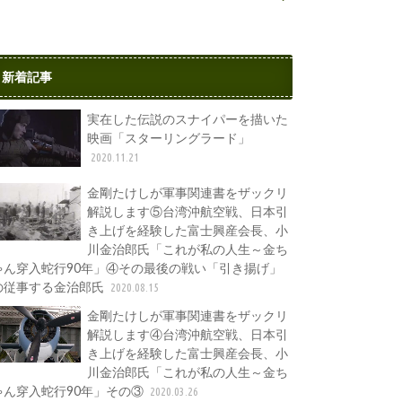
新着記事
実在した伝説のスナイパーを描いた
映画「スターリングラード」
2020.11.21
金剛たけしが軍事関連書をザックリ
解説します⑤台湾沖航空戦、日本引
き上げを経験した富士興産会長、小
川金治郎氏「これが私の人生～金ち
ゃん穿入蛇行90年」④その最後の戦い「引き揚げ」
の従事する金治郎氏
2020.08.15
金剛たけしが軍事関連書をザックリ
解説します④台湾沖航空戦、日本引
き上げを経験した富士興産会長、小
川金治郎氏「これが私の人生～金ち
ゃん穿入蛇行90年」その③
2020.03.26