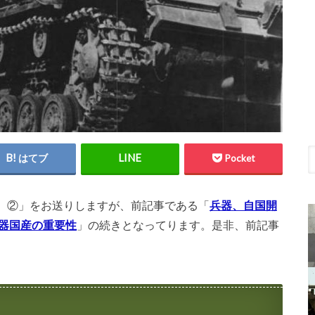
はてブ
Pocket
 ②」をお送りしますが、前記事である「
兵器、自国開
兵器国産の重要性
」の続きとなってります。是非、前記事