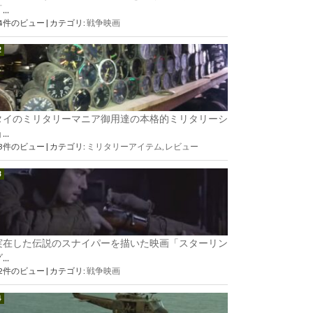
...
84件のビュー
|
カテゴリ:
戦争映画
タイのミリタリーマニア御用達の本格的ミリタリーシ
...
73件のビュー
|
カテゴリ:
ミリタリーアイテム
,
レビュー
実在した伝説のスナイパーを描いた映画「スターリン
...
62件のビュー
|
カテゴリ:
戦争映画