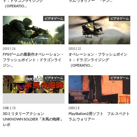
ト：ドラゴンライジング
ラム ウォリアー 『テン…
（OPERATIO…
ビデオゲーム
ビデオゲーム
2010.1.26
2010.2.22
FPSゲームの最新作オペレーション・
オペレーション・フラッシュポイン
フラッシュポイント：ドラゴンライ
ト：ドラゴンライジング
ジン…
（OPERATIO…
ビデオゲーム
ビデオゲーム
2008.2.10
2009.2.8
3Dミリタリーアクション
PlayStation2用ソフト フル スペクト
UNKNOWN SOLDIER「木馬の咆哮」
ラム ウォリアー
レポ