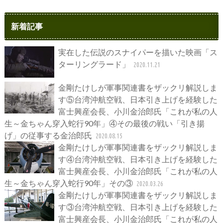
新着記事
実在した伝説のスナイパーを描いた映画「ス
ターリングラード」
2020.11.21
金剛たけしが軍事関連書をザックリ解説しま
す⑤台湾沖航空戦、日本引き上げを経験した
富士興産会長、小川金治郎氏「これが私の人
生～金ちゃん穿入蛇行90年」④その最後の戦い「引き揚
げ」の従事する金治郎氏
2020.08.15
金剛たけしが軍事関連書をザックリ解説しま
す④台湾沖航空戦、日本引き上げを経験した
富士興産会長、小川金治郎氏「これが私の人
生～金ちゃん穿入蛇行90年」その③
2020.03.26
金剛たけしが軍事関連書をザックリ解説しま
す③台湾沖航空戦、日本引き上げを経験した
富士興産会長、小川金治郎氏「これが私の人