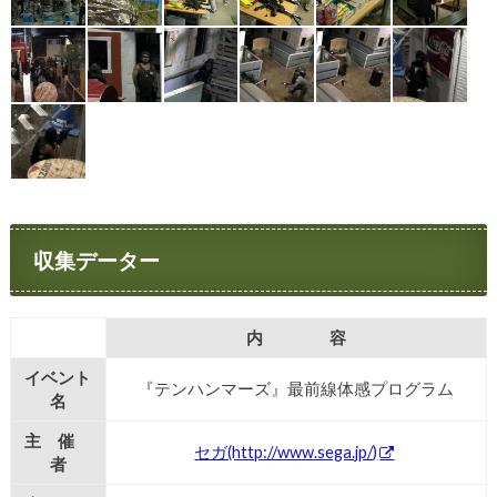
収集データー
内 容
イベント
『テンハンマーズ』最前線体感プログラム
名
主 催
セガ(http://www.sega.jp/)
者