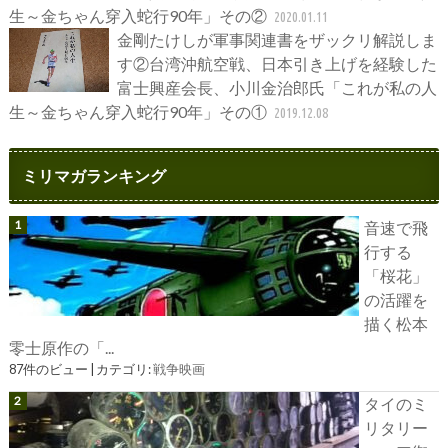
生～金ちゃん穿入蛇行90年」その②
2020.01.11
金剛たけしが軍事関連書をザックリ解説しま
す②台湾沖航空戦、日本引き上げを経験した
富士興産会長、小川金治郎氏「これが私の人
生～金ちゃん穿入蛇行90年」その①
2019.12.08
ミリマガランキング
音速で飛
行する
「桜花」
の活躍を
描く松本
零士原作の「...
87件のビュー
|
カテゴリ:
戦争映画
タイのミ
リタリー