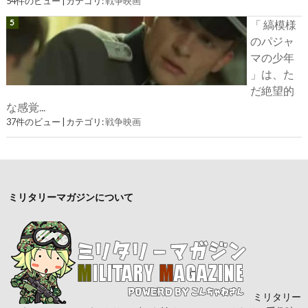
54件のビュー
|
カテゴリ:
戦争映画
「 縞模様
のパジャ
マの少年
」は、た
だ絶望的
な感覚...
37件のビュー
|
カテゴリ:
戦争映画
ミリタリーマガジンについて
ミリタリー