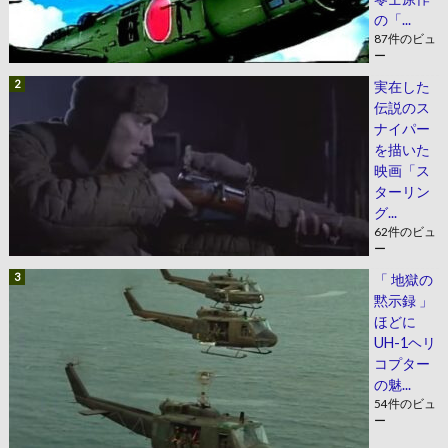
の「...
87件のビュ
ー
実在した
伝説のス
ナイパー
を描いた
映画「ス
ターリン
グ...
62件のビュ
ー
「 地獄の
黙示録 」
ほどに
UH-1ヘリ
コプター
の魅...
54件のビュ
ー