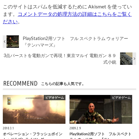
このサイトはスパムを低減するために Akismet を使ってい
ます。
コメントデータの処理方法の詳細はこちらをご覧く
ださい
。
PlayStation2用ソフト フル スペクトラム ウォリアー
『テンハマーズ』
3点バーストを電動ガンで再現！東京マルイ 電動ガン ８９
式小銃
RECOMMEND
こちらの記事も人気です。
ビデオゲーム
ビデオゲーム
2010.3.1
2009.2.9
オペレーション・フラッシュポイン
PlayStation2用ソフト フル スペクト