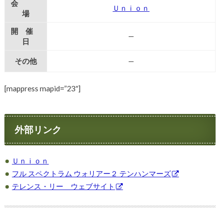
会
Ｕｎｉｏｎ
場
開 催
—
日
その他
—
[mappress mapid=”23″]
外部リンク
Ｕｎｉｏｎ
フル スペクトラム ウォリアー２ テンハンマーズ
テレンス・リー ウェブサイト