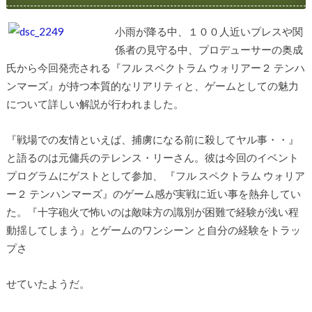
小雨が降る中、１００人近いプレスや関
係者の見守る中、プロデューサーの奥成
氏から今回発売される『フル スペクトラム ウォリアー２ テンハ
ンマーズ』が持つ本質的なリアリティと、ゲームとしての魅力
について詳しい解説が行われました。
『戦場での友情といえば、捕虜になる前に殺してヤル事・・』
と語るのは元傭兵のテレンス・リーさん。彼は今回のイベント
プログラムにゲストとして参加、 『フル スペクトラム ウォリア
ー２ テンハンマーズ』のゲーム感が実戦に近い事を熱弁してい
た。『十字砲火で怖いのは敵味方の識別が困難で経験が浅い程
動揺してしまう』とゲームのワンシーン と自分の経験をトラッ
プさ
せていたようだ。