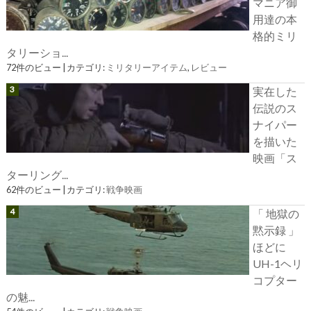
マニア御
用達の本
格的ミリ
タリーショ...
72件のビュー
|
カテゴリ:
ミリタリーアイテム
,
レビュー
実在した
伝説のス
ナイパー
を描いた
映画「ス
ターリング...
62件のビュー
|
カテゴリ:
戦争映画
「 地獄の
黙示録 」
ほどに
UH-1ヘリ
コプター
の魅...