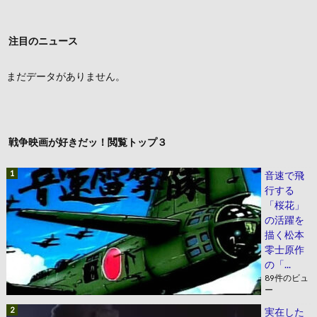
注目のニュース
まだデータがありません。
戦争映画が好きだッ！閲覧トップ３
音速で飛
行する
「桜花」
の活躍を
描く松本
零士原作
の「...
89件のビュ
ー
実在した