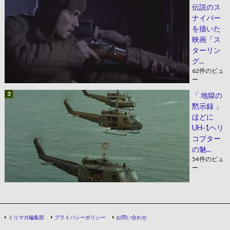
伝説のス
ナイパー
を描いた
映画「ス
ターリン
グ...
62件のビュ
ー
「 地獄の
黙示録 」
ほどに
UH-1ヘリ
コプター
の魅...
54件のビュ
ー
ミリマガ編集部
プライバシーポリシー
お問い合わせ