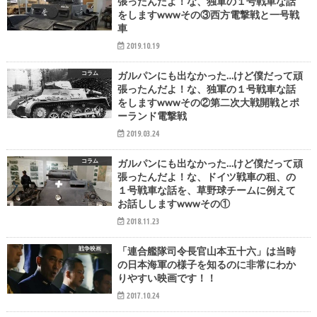
張ったんだよ！な、独軍の１号戦車な話
をしますwwwその③西方電撃戦と一号戦
車
2019.10.19
コラム
ガルパンにも出なかった…けど僕だって頑
張ったんだよ！な、独軍の１号戦車な話
をしますwwwその②第二次大戦開戦とポ
ーランド電撃戦
2019.03.24
コラム
ガルパンにも出なかった…けど僕だって頑
張ったんだよ！な、ドイツ戦車の租、の
１号戦車な話を、草野球チームに例えて
お話ししますwwwその①
2018.11.23
戦争映画
「連合艦隊司令長官山本五十六」は当時
の日本海軍の様子を知るのに非常にわか
りやすい映画です！！
2017.10.24