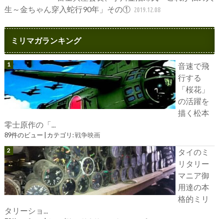
生～金ちゃん穿入蛇行90年」その①
2019.12.08
ミリマガランキング
音速で飛
行する
「桜花」
の活躍を
描く松本
零士原作の「...
89件のビュー
|
カテゴリ:
戦争映画
タイのミ
リタリー
マニア御
用達の本
格的ミリ
タリーショ...