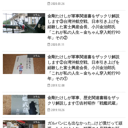
2020.03.26
コラム
金剛たけしが軍事関連書をザックリ解説
します③台湾沖航空戦、日本引き上げを
経験した富士興産会長、小川金治郎氏
「これが私の人生～金ちゃん穿入蛇行90
年」その②
2020.01.11
コラム
金剛たけしが軍事関連書をザックリ解説
します②台湾沖航空戦、日本引き上げを
経験した富士興産会長、小川金治郎氏
「これが私の人生～金ちゃん穿入蛇行90
年」その①
2019.12.08
コラム
金剛たけしが軍事、歴史関連書籍をザッ
クリ解説します①吉村昭作「戦艦武蔵」
2019.10.26
コラム
ガルパンにも出なかった…けど僕だって頑