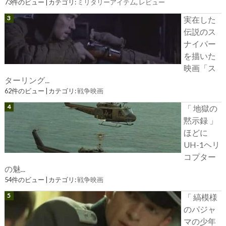
73件のビュー
|
カテゴリ:
ミリタリーアイテム
,
レビュー
実在した
伝説のス
ナイパー
を描いた
映画「ス
ターリング...
62件のビュー
|
カテゴリ:
戦争映画
「 地獄の
黙示録 」
ほどに
UH-1ヘリ
コプター
の魅...
54件のビュー
|
カテゴリ:
戦争映画
「 縞模様
のパジャ
マの少年