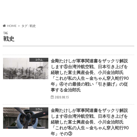
HOME
タグ : 戦史
TAG
戦史
コラム
金剛たけしが軍事関連書をザックリ解説
します⑤台湾沖航空戦、日本引き上げを
経験した富士興産会長、小川金治郎氏
「これが私の人生～金ちゃん穿入蛇行90
年」④その最後の戦い「引き揚げ」の従
事する金治郎氏
2020.08.15
コラム
金剛たけしが軍事関連書をザックリ解説
します④台湾沖航空戦、日本引き上げを
経験した富士興産会長、小川金治郎氏
「これが私の人生～金ちゃん穿入蛇行90
年」その③