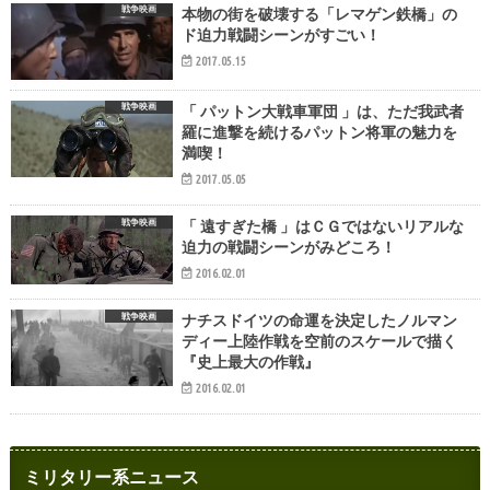
戦争映画
本物の街を破壊する「レマゲン鉄橋」の
ド迫力戦闘シーンがすごい！
2017.05.15
戦争映画
「 パットン大戦車軍団 」は、ただ我武者
羅に進撃を続けるパットン将軍の魅力を
満喫！
2017.05.05
戦争映画
「 遠すぎた橋 」はＣＧではないリアルな
迫力の戦闘シーンがみどころ！
2016.02.01
戦争映画
ナチスドイツの命運を決定したノルマン
ディー上陸作戦を空前のスケールで描く
『史上最大の作戦』
2016.02.01
ミリタリー系ニュース