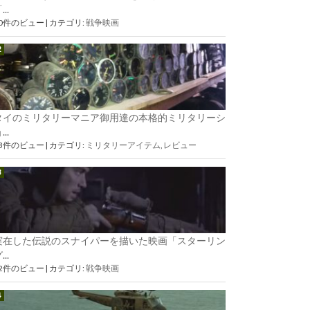
...
90件のビュー
|
カテゴリ:
戦争映画
タイのミリタリーマニア御用達の本格的ミリタリーシ
...
73件のビュー
|
カテゴリ:
ミリタリーアイテム
,
レビュー
実在した伝説のスナイパーを描いた映画「スターリン
...
62件のビュー
|
カテゴリ:
戦争映画