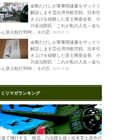
金剛たけしが軍事関連書をザックリ
解説します③台湾沖航空戦、日本引
き上げを経験した富士興産会長、小
川金治郎氏「これが私の人生～金ち
ゃん穿入蛇行90年」その②
2020.01.11
金剛たけしが軍事関連書をザックリ
解説します②台湾沖航空戦、日本引
き上げを経験した富士興産会長、小
川金治郎氏「これが私の人生～金ち
ゃん穿入蛇行90年」その①
2019.12.08
ミリマガランキング
音速で飛行する「桜花」の活躍を描く松本零士原作の