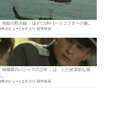
「 地獄の黙示録 」ほどにUH-1ヘリコプターの魅...
56件のビュー
|
カテゴリ:
戦争映画
「 縞模様のパジャマの少年 」は、ただ絶望的な感
...
38件のビュー
|
カテゴリ:
戦争映画