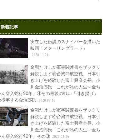
新着記事
実在した伝説のスナイパーを描いた
映画「スターリングラード」
2020.11.21
金剛たけしが軍事関連書をザックリ
解説します⑤台湾沖航空戦、日本引
き上げを経験した富士興産会長、小
川金治郎氏「これが私の人生～金ち
ゃん穿入蛇行90年」④その最後の戦い「引き揚げ」
の従事する金治郎氏
2020.08.15
金剛たけしが軍事関連書をザックリ
解説します④台湾沖航空戦、日本引
き上げを経験した富士興産会長、小
川金治郎氏「これが私の人生～金ち
ゃん穿入蛇行90年」その③
2020.03.26