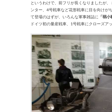
というわけで、前フリが長くなりましたが、
ンター、4号戦車など花形戦車に目を向けが
て登場のはずが、いろんな軍事雑誌に
「弱小
ドイツ初の量産戦車、1号戦車にクローズア