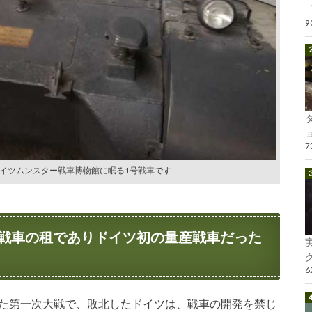
「
ョ
イツムンスター戦車博物館に眠る1号戦車です
戦車の租でありドイツ初の量産戦車だった
グ
た第一次大戦で、敗北したドイツは、戦車の開発を禁じ