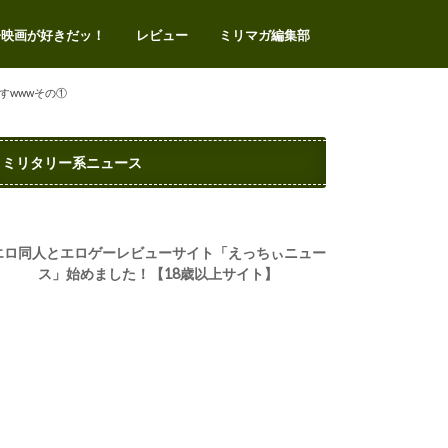
争映画が好きだッ！
レビュー
ミリマガ編集部
エアガンレビュー
サバゲー
ミリタリートイ
ミリタリーアイテム
ミリタリー系イベント
ビデオゲーム
お問い合わせ
プライバシー・ポリシー
すwwwその①
ミリタリー系ニュース
エロ同人とエロゲーレビューサイト「えっちぃニュー
ス」始めました！【18歳以上サイト】