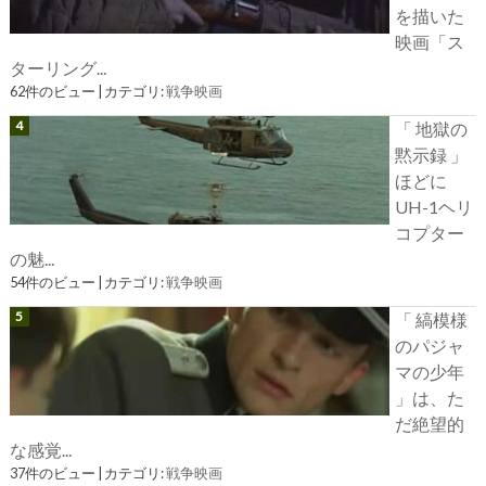
を描いた
映画「ス
ターリング...
62件のビュー
|
カテゴリ:
戦争映画
「 地獄の
黙示録 」
ほどに
UH-1ヘリ
コプター
の魅...
54件のビュー
|
カテゴリ:
戦争映画
「 縞模様
のパジャ
マの少年
」は、た
だ絶望的
な感覚...
37件のビュー
|
カテゴリ:
戦争映画