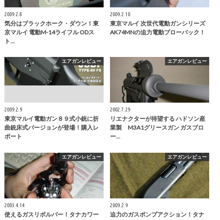
2009.2.8
2009.2.10
気分はブラックホーク・ダウン！東
東京マルイ 次世代電動ガンシリーズ
京マルイ 電動M-14ライフル ODス
AK74MNの迫力電動ブローバック！
ト…
エアガンレビュー
エアガンレビュー
2009.2.9
2002.7.29
東京マルイ電動ガン８９式小銃に折
リエナクターが待望する ハドソン産
曲銃床式バージョンが登場！購入レ
業製 M3A1グリースガン ガスブロ
ポート
ー…
エアガンレビュー
エアガンレビュー
2003.4.14
2009.2.9
使えるガスリボルバー！タナカワー
迫力のガスポンプアクション！タナ