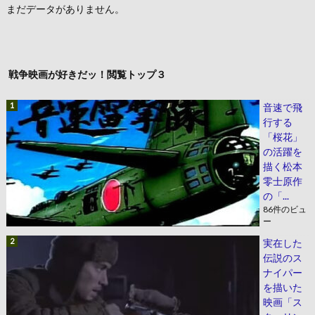
まだデータがありません。
戦争映画が好きだッ！閲覧トップ３
音速で飛
行する
「桜花」
の活躍を
描く松本
零士原作
の「...
86件のビュ
ー
実在した
伝説のス
ナイパー
を描いた
映画「ス