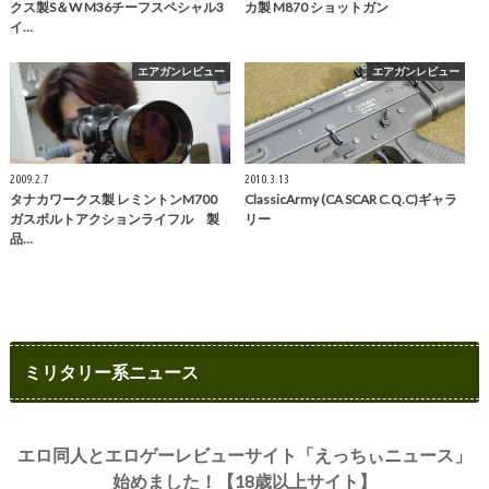
クス製S＆W M36チーフスペシャル3
カ製 M870 ショットガン
イ…
エアガンレビュー
エアガンレビュー
2009.2.7
2010.3.13
タナカワークス製 レミントンM700
ClassicArmy (CA SCAR C.Q.C)ギャラ
ガスボルトアクションライフル 製
リー
品…
ミリタリー系ニュース
エロ同人とエロゲーレビューサイト「えっちぃニュース」
始めました！【18歳以上サイト】