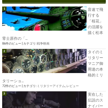
音速で飛
行する
「桜花」
の活躍を
描く松本
零士原作の「...
86件のビュー
|
カテゴリ:
戦争映画
タイのミ
リタリー
マニア御
用達の本
格的ミリ
タリーショ...
72件のビュー
|
カテゴリ:
ミリタリーアイテム
,
レビュー
実在した
伝説のス
ナイパー