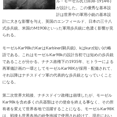
ル・モーゼル氏 (1838-1914年)
が設計した。この優秀な基本設
計は世界中の軍用小銃の基本設
計に大きな影響を与え、英国のエンフィールド、日本の三十八
式歩兵銃、米国のM1908といった軍用歩兵銃に色濃く影響が見
られる。
モーゼルKar98kのKarはKarbiner(騎兵銃)、kはkurz(短い)の略
語である。これはモーゼルKar98kの設計当初では短めの歩兵銃
であることが分かる。ナチス政権下の1935年、ヒトラーによる
再軍備計画の一環としてモーゼルKar98Kが採用・配備されて、
それ以降はナチスドイツ軍の代表的な歩兵銃となっていくこと
になる。
第二次世界大戦後、ナチスドイツ政権は崩壊したが、モーゼル
Kar98kを含め多くの兵器類はその使命を終える事なく、その所
有者を変えて世界各地で活躍することになる。モーゼルKar98K
は、戦後も世界各地の紛争地域で使用され続けて、現在におい