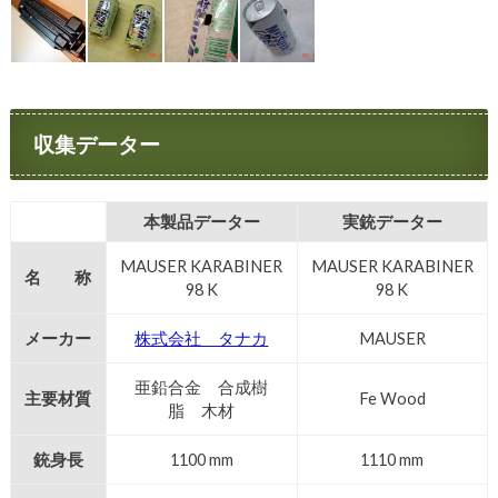
収集データー
本製品データー
実銃データー
MAUSER KARABINER
MAUSER KARABINER
名 称
98 K
98 K
メーカー
株式会社 タナカ
MAUSER
亜鉛合金 合成樹
主要材質
Fe Wood
脂 木材
銃身長
1100 mm
1110 mm