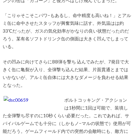
ンクの缶は「カコーン」と後方へはじけ飛んでしまった。
「こりゃそこそこパワ−もあるし、命中精度も高いね！」とアル
ミ缶に命中させたスタッフが興奮気味に話す。外気温はは約
33℃だったが、ガスの気化効率がかなりの良い状態だったのだ
ろう。某有名ソフトドリンク缶の側面は大きく凹んでしまって
いる。
その凹みに向けてさらにBB弾を撃ち 込んでみたが、7発目で大
きく缶に亀裂が入り、全弾撃ち込んだ結果、片面貫通とまでは
いかないが、アルミ缶自体には大きなダメージを負わせる結果
となった。
ボルトコッキング・アクション
は1秒間に1回は可能で、装填し
た全弾撃ち尽すのに10秒くらい必要だった。これであれば、サ
バイバルゲームでも十分に（しかもノ−マルの状態で）使用が可
能だろう。ゲームフィールド内での突然の会敵時にも、敵方に