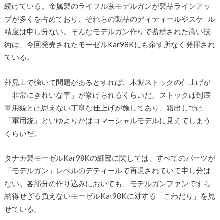
続けている。金属製のライフル系モデルガンが製品ラインアッ
プが多くを占めており、それらの製品のディティールやスケ−ル
精度は申し分ない。そんなモデルガン作りで蓄積された高い技
術は、今回発売されたモーゼルKar98Kにも余す所なく発揮され
ている。
外見上で強いて問題があるとすれば、木製ストックの仕上げが
「非常にきれいな事」が挙げられるくらいだ。ストックは到底
軍用銃とは思えない丁寧な仕上げが施してあり、箱出しでは
「軍用銃」といゆよりかはコマーシャルモデルに見えてしまう
くらいだ。
タナカ製モーゼルKar98Kの細部に関しては、すべてのパーツが
「モデルガン」レベルのデティールで再現されていて申し分は
ない。各部分の作り込みにおいても、モデルガンファンですら
納得せざる負えないモーゼルKar98Kに対する「こわだり」を見
せている。