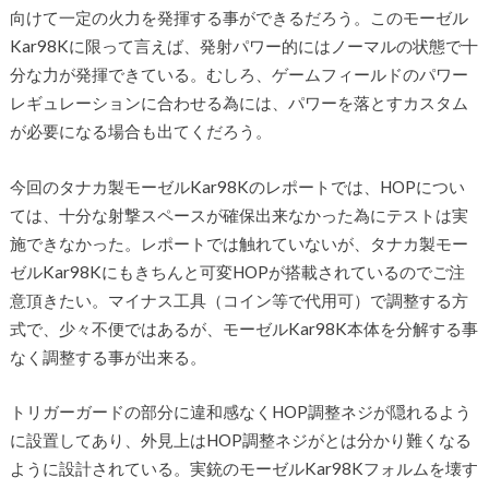
向けて一定の火力を発揮する事ができるだろう。このモーゼル
Kar98Kに限って言えば、発射パワー的にはノーマルの状態で十
分な力が発揮できている。むしろ、ゲームフィールドのパワー
レギュレーションに合わせる為には、パワーを落とすカスタム
が必要になる場合も出てくだろう。
今回のタナカ製モーゼルKar98Kのレポートでは、HOPについ
ては、十分な射撃スペースが確保出来なかった為にテストは実
施できなかった。レポートでは触れていないが、タナカ製モー
ゼルKar98Kにもきちんと可変HOPが搭載されているのでご注
意頂きたい。マイナス工具（コイン等で代用可）で調整する方
式で、少々不便ではあるが、モーゼルKar98K本体を分解する事
なく調整する事が出来る。
トリガーガードの部分に違和感なくHOP調整ネジが隠れるよう
に設置してあり、外見上はHOP調整ネジがとは分かり難くなる
ように設計されている。実銃のモーゼルKar98Kフォルムを壊す