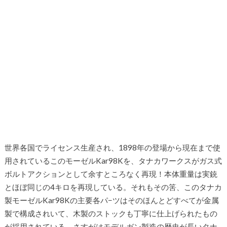
世界各国でライセンス生産され、1898年の登場から現在まで使
用されているこのモーゼルKar98Kを、タナカワークスがガス式
ボルトアクションとして余すところなく再現！本体重量は実銃
とほぼ同じの4キロを再現している。それもその筈、このタナカ
製モーゼルKar98Kの主要各パ−ツはそのほんとどすべてが金属
製で構成されいて、木製のストックも丁寧に仕上げられたもの
が採用されている。さすがはモデルガン製造の歴史が長いタナ