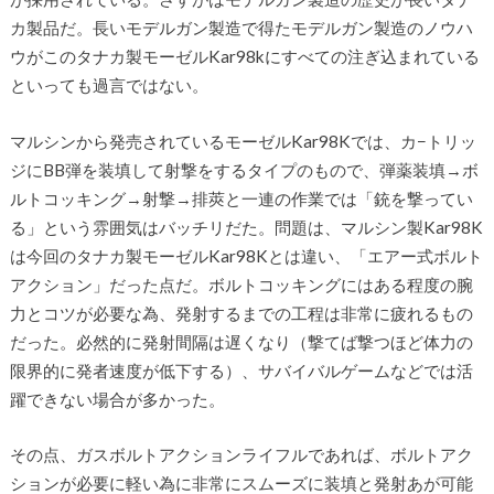
カ製品だ。長いモデルガン製造で得たモデルガン製造のノウハ
ウがこのタナカ製モーゼルKar98kにすべての注ぎ込まれている
といっても過言ではない。
マルシンから発売されているモーゼルKar98Kでは、カ−トリッ
ジにBB弾を装填して射撃をするタイプのもので、弾薬装填→ボ
ルトコッキング→射撃→排莢と一連の作業では「銃を撃ってい
る」という雰囲気はバッチリだた。問題は、マルシン製Kar98K
は今回のタナカ製モーゼルKar98Kとは違い、「エアー式ボルト
アクション」だった点だ。ボルトコッキングにはある程度の腕
力とコツが必要な為、発射するまでの工程は非常に疲れるもの
だった。必然的に発射間隔は遅くなり（撃てば撃つほど体力の
限界的に発者速度が低下する）、サバイバルゲームなどでは活
躍できない場合が多かった。
その点、ガスボルトアクションライフルであれば、ボルトアク
ションが必要に軽い為に非常にスムーズに装填と発射あが可能