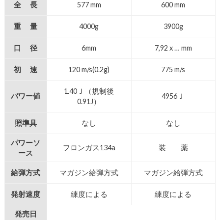
全 長
577 mm
600 mm
重 量
4000g
3900g
口 径
6mm
7,92 x … mm
初 速
120 m/s(0.2g)
775 m/s
1.40Ｊ（規制後
パワー値
4956Ｊ
0.91J）
照準具
なし
なし
パワーソ
フロンガス134a
装 薬
ース
給弾方式
マガジン給弾方式
マガジン給弾方式
発射速度
練度による
練度による
発売日