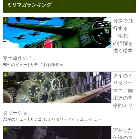
ミリマガランキング
音速で飛
行する
「桜花」
の活躍を
描く松本
零士原作の「...
90件のビュー
|
カテゴリ:
戦争映画
タイのミ
リタリー
マニア御
用達の本
格的ミリ
タリーショ...
73件のビュー
|
カテゴリ:
ミリタリーアイテム
,
レビュー
実在した
伝説のス