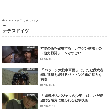
HOME
タグ : ナチスドイツ
TAG
ナチスドイツ
戦争映画
本物の街を破壊する「レマゲン鉄橋」の
ド迫力戦闘シーンがすごい！
2017.05.15
戦争映画
「 パットン大戦車軍団 」は、ただ我武者
羅に進撃を続けるパットン将軍の魅力を
満喫！
2017.05.05
戦争映画
「 縞模様のパジャマの少年 」は、ただ絶
望的な感覚に襲われる戦争映画
2016.11.13