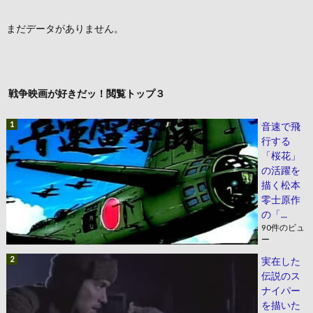
まだデータがありません。
戦争映画が好きだッ！閲覧トップ３
音速で飛
行する
「桜花」
の活躍を
描く松本
零士原作
の「...
90件のビュ
ー
実在した
伝説のス
ナイパー
を描いた