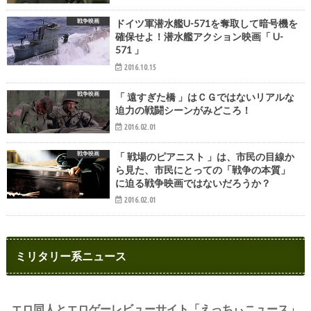
戦争映画
ドイツ軍潜水艦U-571を奪取して暗号機を
確保せよ！潜水艦アクション映画「 U-
571 」
2016.10.15
戦争映画
「 遠すぎた橋 」はＣＧではないリアルな
迫力の戦闘シーンがみどころ！
2016.02.01
戦争映画
「 戦場のピアニスト 」は、市民の目線か
ら見た、市民にとっての「戦争の本質」
に迫る戦争映画ではないだろうか？
2016.02.01
ミリタリー系ニュース
エロ同人とエロゲーレビューサイト「えっちぃニュース」