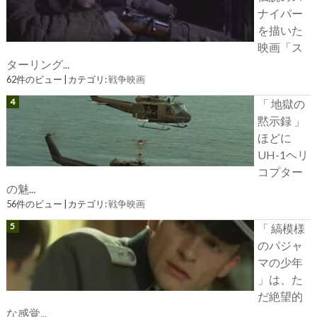
ナイパー
を描いた
映画「ス
ターリング...
62件のビュー
|
カテゴリ:
戦争映画
「 地獄の
黙示録 」
ほどに
UH-1ヘリ
コプター
の魅...
56件のビュー
|
カテゴリ:
戦争映画
「 縞模様
のパジャ
マの少年
」は、た
だ絶望的
な感覚...