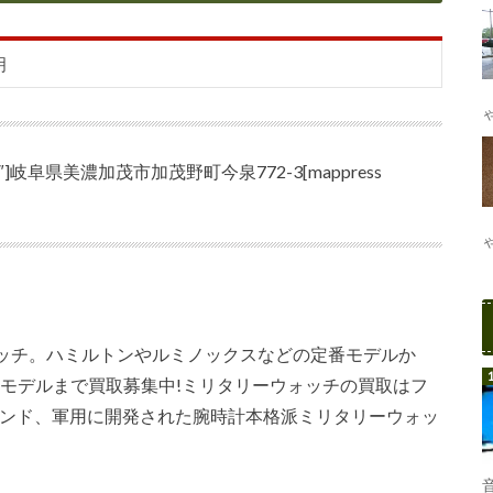
明
oom=”15″]岐阜県美濃加茂市加茂野町今泉772-3[mappress
ッチ。ハミルトンやルミノックスなどの定番モデルか
アなモデルまで買取募集中!ミリタリーウォッチの買取はフ
ランド、軍用に開発された腕時計本格派ミリタリーウォッ