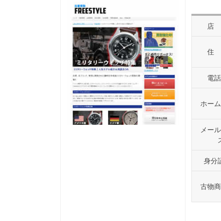
店
住
電話
ホーム
メール
身分
古物商