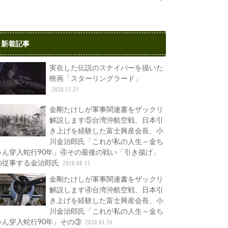
新着記事
実在した伝説のスナイパーを描いた
映画「スターリングラード」
2020.11.21
金剛たけしが軍事関連書をザックリ
解説します⑤台湾沖航空戦、日本引
き上げを経験した富士興産会長、小
川金治郎氏「これが私の人生～金ち
ゃん穿入蛇行90年」④その最後の戦い「引き揚げ」
の従事する金治郎氏
2020.08.15
金剛たけしが軍事関連書をザックリ
解説します④台湾沖航空戦、日本引
き上げを経験した富士興産会長、小
川金治郎氏「これが私の人生～金ち
ゃん穿入蛇行90年」その③
2020.03.26