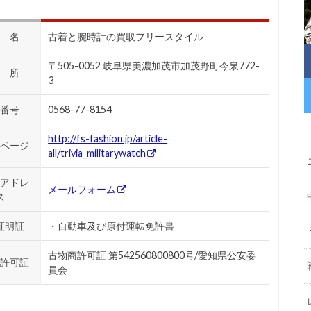
 名
古着と腕時計の買取フリースタイル
〒505-0052 岐阜県美濃加茂市加茂野町今泉772-
 所
3
番号
0568-77-8154
http://fs-fashion.jp/article-
ページ
all/trivia_militarywatch
アドレ
メールフォーム
ス
証明証
・自動車及び原付運転免許書
古物商許可証 第542560800800号/愛知県公安委
許可証
員会