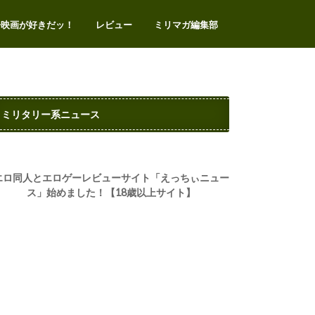
争映画が好きだッ！
レビュー
ミリマガ編集部
エアガンレビュー
サバゲー
ミリタリートイ
ミリタリーアイテム
ミリタリー系イベント
ビデオゲーム
お問い合わせ
プライバシー・ポリシー
ミリタリー系ニュース
エロ同人とエロゲーレビューサイト「えっちぃニュー
ス」始めました！【18歳以上サイト】