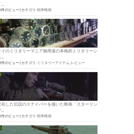
...
90件のビュー
|
カテゴリ:
戦争映画
タイのミリタリーマニア御用達の本格的ミリタリーシ
...
73件のビュー
|
カテゴリ:
ミリタリーアイテム
,
レビュー
実在した伝説のスナイパーを描いた映画「スターリン
...
62件のビュー
|
カテゴリ:
戦争映画