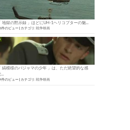
「 地獄の黙示録 」ほどにUH-1ヘリコプターの魅...
56件のビュー
|
カテゴリ:
戦争映画
「 縞模様のパジャマの少年 」は、ただ絶望的な感
...
39件のビュー
|
カテゴリ:
戦争映画