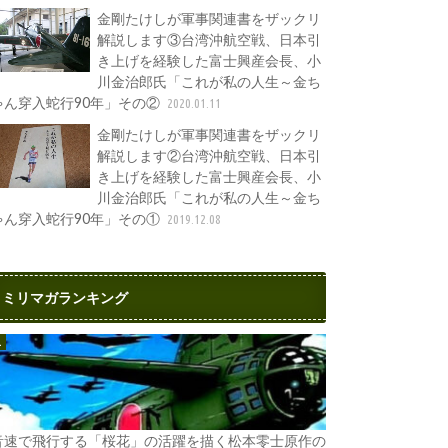
金剛たけしが軍事関連書をザックリ
解説します③台湾沖航空戦、日本引
き上げを経験した富士興産会長、小
川金治郎氏「これが私の人生～金ち
ゃん穿入蛇行90年」その②
2020.01.11
金剛たけしが軍事関連書をザックリ
解説します②台湾沖航空戦、日本引
き上げを経験した富士興産会長、小
川金治郎氏「これが私の人生～金ち
ゃん穿入蛇行90年」その①
2019.12.08
ミリマガランキング
音速で飛行する「桜花」の活躍を描く松本零士原作の