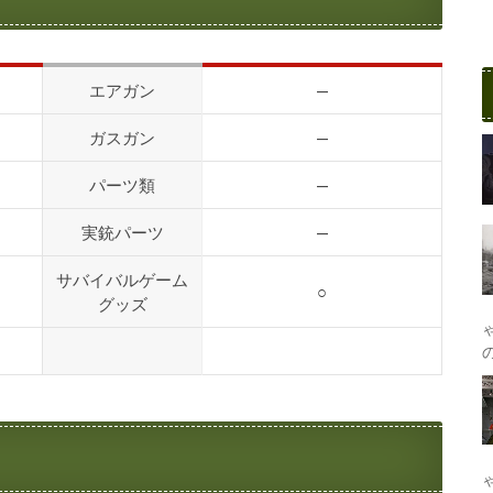
エアガン
—
ガスガン
—
パーツ類
—
実銃パーツ
—
サバイバルゲーム
○
グッズ