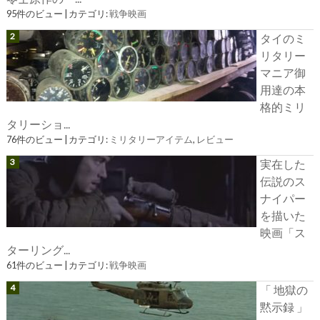
95件のビュー
|
カテゴリ:
戦争映画
タイのミ
リタリー
マニア御
用達の本
格的ミリ
タリーショ...
76件のビュー
|
カテゴリ:
ミリタリーアイテム
,
レビュー
実在した
伝説のス
ナイパー
を描いた
映画「ス
ターリング...
61件のビュー
|
カテゴリ:
戦争映画
「 地獄の
黙示録 」