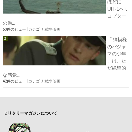
ほどに
UH-1ヘリ
コプター
の魅...
60件のビュー
|
カテゴリ:
戦争映画
「 縞模様
のパジャ
マの少年
」は、た
だ絶望的
な感覚...
42件のビュー
|
カテゴリ:
戦争映画
ミリタリーマガジンについて