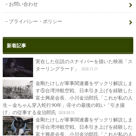
お問い合わせ
プライバシー・ポリシー
新着記事
実在した伝説のスナイパーを描いた映画「ス
ターリングラード」
2020.11.21
金剛たけしが軍事関連書をザックリ解説しま
す⑤台湾沖航空戦、日本引き上げを経験した
富士興産会長、小川金治郎氏「これが私の人
生～金ちゃん穿入蛇行90年」④その最後の戦い「引き揚
げ」の従事する金治郎氏
2020.08.15
金剛たけしが軍事関連書をザックリ解説しま
す④台湾沖航空戦、日本引き上げを経験した
富士興産会長、小川金治郎氏「これが私の人