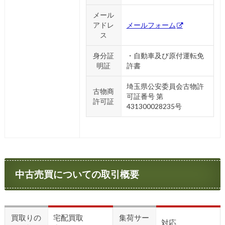
メール
アドレ
メールフォーム
ス
身分証
・自動車及び原付運転免
明証
許書
埼玉県公安委員会古物許
古物商
可証番号 第
許可証
431300028235号
中古売買についての取引概要
買取りの
宅配買取
集荷サー
対応