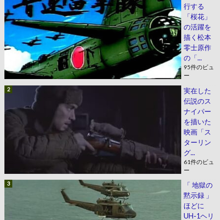
行する
「桜花」
の活躍を
描く松本
零士原作
の「...
95件のビュ
ー
実在した
伝説のス
ナイパー
を描いた
映画「ス
ターリン
グ...
61件のビュ
ー
「 地獄の
黙示録 」
ほどに
UH-1ヘリ