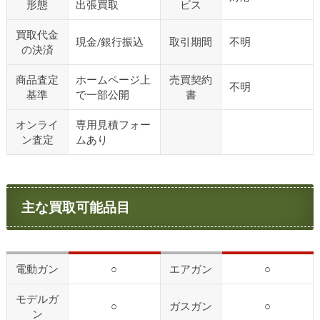
形態
出張買取
ビス
買取代金
現金/銀行振込
取引期間
不明
の決済
商品査定
ホームページ上
売買契約
不明
基準
で一部公開
書
オンライ
専用見積フォー
ン査定
ムあり
主な買取可能品目
電動ガン
○
エアガン
○
モデルガ
○
ガスガン
○
ン