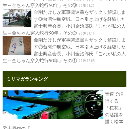
生～金ちゃん穿入蛇行90年」その③
2020.03.26
金剛たけしが軍事関連書をザックリ解説しま
す③台湾沖航空戦、日本引き上げを経験した
富士興産会長、小川金治郎氏「これが私の人
生～金ちゃん穿入蛇行90年」その②
2020.01.11
金剛たけしが軍事関連書をザックリ解説しま
す②台湾沖航空戦、日本引き上げを経験した
富士興産会長、小川金治郎氏「これが私の人
生～金ちゃん穿入蛇行90年」その①
2019.12.08
ミリマガランキング
音速で飛
行する
「桜花」
の活躍を
描く松本
零士原作の「...