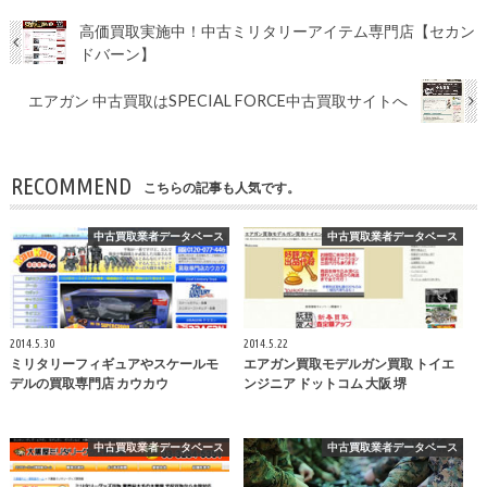
高価買取実施中！中古ミリタリーアイテム専門店【セカン
ドバーン】
エアガン 中古買取はSPECIAL FORCE中古買取サイトへ
RECOMMEND
こちらの記事も人気です。
中古買取業者データベース
中古買取業者データベース
2014.5.30
2014.5.22
ミリタリーフィギュアやスケールモ
エアガン買取モデルガン買取 トイエ
デルの買取専門店 カウカウ
ンジニア ドットコム 大阪 堺
中古買取業者データベース
中古買取業者データベース