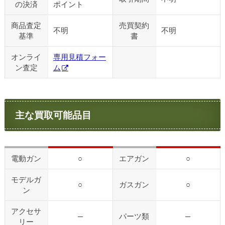
の決済
ポイント
商品査定
売買契約
不明
不明
基準
書
オンライ
専用見積フォー
ン査定
ム
主な買取可能品目
電動ガン
○
エアガン
○
モデルガ
○
ガスガン
○
ン
アクセサ
—
パーツ類
—
リー