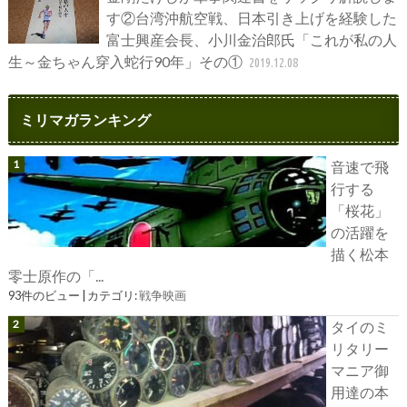
す②台湾沖航空戦、日本引き上げを経験した
富士興産会長、小川金治郎氏「これが私の人
生～金ちゃん穿入蛇行90年」その①
2019.12.08
ミリマガランキング
音速で飛
行する
「桜花」
の活躍を
描く松本
零士原作の「...
93件のビュー
|
カテゴリ:
戦争映画
タイのミ
リタリー
マニア御
用達の本