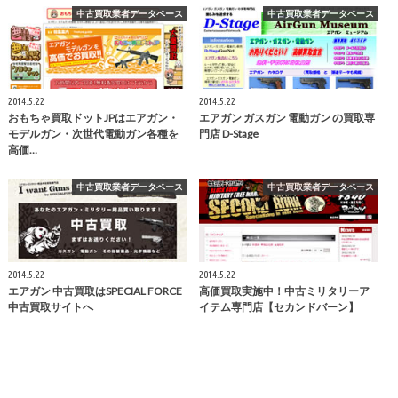
中古買取業者データベース
中古買取業者データベース
2014.5.22
2014.5.22
おもちゃ買取ドットJPはエアガン・
エアガン ガスガン 電動ガン の買取専
モデルガン・次世代電動ガン各種を
門店 D-Stage
高価…
中古買取業者データベース
中古買取業者データベース
2014.5.22
2014.5.22
エアガン 中古買取はSPECIAL FORCE
高価買取実施中！中古ミリタリーア
中古買取サイトへ
イテム専門店【セカンドバーン】