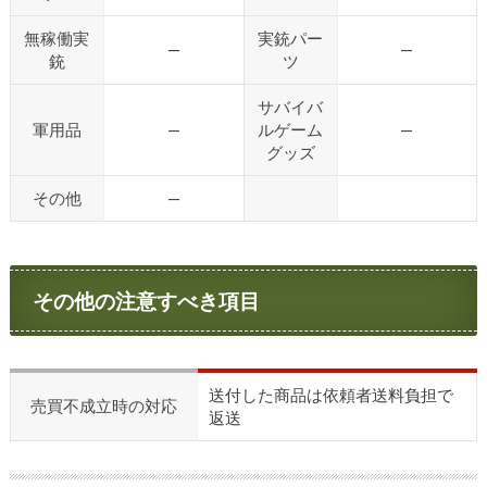
無稼働実
実銃パー
—
—
銃
ツ
サバイバ
軍用品
—
ルゲーム
—
グッズ
その他
—
その他の注意すべき項目
送付した商品は依頼者送料負担で
売買不成立時の対応
返送