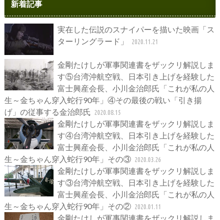
新着記事
実在した伝説のスナイパーを描いた映画「ス
ターリングラード」
2020.11.21
金剛たけしが軍事関連書をザックリ解説しま
す⑤台湾沖航空戦、日本引き上げを経験した
富士興産会長、小川金治郎氏「これが私の人
生～金ちゃん穿入蛇行90年」④その最後の戦い「引き揚
げ」の従事する金治郎氏
2020.08.15
金剛たけしが軍事関連書をザックリ解説しま
す④台湾沖航空戦、日本引き上げを経験した
富士興産会長、小川金治郎氏「これが私の人
生～金ちゃん穿入蛇行90年」その③
2020.03.26
金剛たけしが軍事関連書をザックリ解説しま
す③台湾沖航空戦、日本引き上げを経験した
富士興産会長、小川金治郎氏「これが私の人
生～金ちゃん穿入蛇行90年」その②
2020.01.11
金剛たけしが軍事関連書をザックリ解説しま